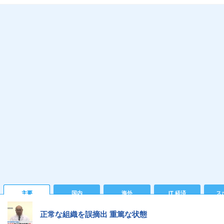
主要
国内
海外
IT 経済
ス
正常な組織を誤摘出 重篤な状態