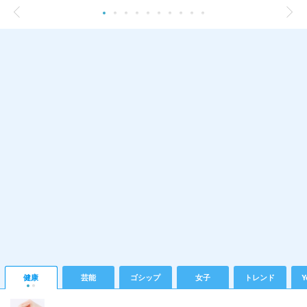
健康
芸能
ゴシップ
女子
トレンド
Y