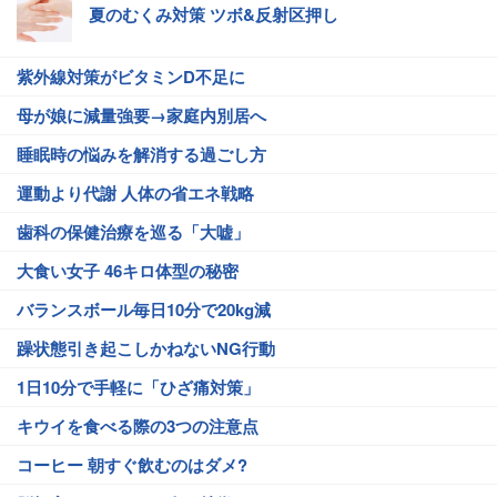
夏のむくみ対策 ツボ&反射区押し
紫外線対策がビタミンD不足に
母が娘に減量強要→家庭内別居へ
睡眠時の悩みを解消する過ごし方
運動より代謝 人体の省エネ戦略
歯科の保健治療を巡る「大嘘」
大食い女子 46キロ体型の秘密
バランスボール毎日10分で20kg減
躁状態引き起こしかねないNG行動
1日10分で手軽に「ひざ痛対策」
キウイを食べる際の3つの注意点
コーヒー 朝すぐ飲むのはダメ?