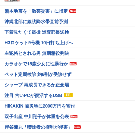
熊本地震を「激甚災害」に指定
沖縄北部に線状降水帯直前予測
下着見たくて盗撮 巡査部長送検
H3ロケット9号機 10日打ち上げへ
主犯格とされる男 無期懲役判決
カラオケで15歳少女に性暴行か
ペット定期検診 約6割が受診せず
シャープ 再成長できるか正念場
注目 古いPCが復活するUSB
HIKAKIN 被災地に2000万円を寄付
双子出産 中川翔子が体重を公表
岸谷蘭丸「喫煙者の権利が侵害」