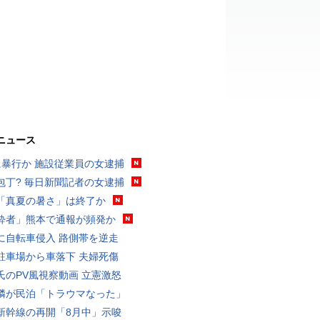
ニュース
に暴行か 施設従業員の女逮捕
包丁? 毎日新聞記者の女逮捕
「真夏の暑さ」は終了か
酔者」熊本で通報が頻発か
に自転車侵入 路側帯を逆走
駐車場から車落下 夫婦死傷
氏のPV風視察動画 立憲激怒
隣が民泊「トラウマなった」
新幹線の再開「8月中」示唆