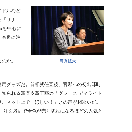
イドルなど
た「サナ
Sを中心に
・奈良に注
るのか。
写真拡大
愛用グッズだ。首相就任直後、官邸への初出邸時
で知られる濱野皮革工藝の「グレース ディライト
り、ネット上で「ほしい！」との声が相次いだ。
だが、注文殺到で全色が売り切れになるほどの人気と