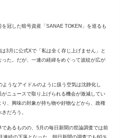
冠した暗号資産「SANAE TOKEN」を巡るも
首相は3月に公式Xで「私は全く存じ上げません」と
なった。だが、一連の経緯をめぐって波紋が広が
のようなアイドルのように扱う空気は沈静化し
活がニュースで取り上げられる機会が激減してい
より、興味の対象が持ち物や好物などから、政権
べきだろう。
準であるものの、5月の毎日新聞の世論調査では前
か月連続の下落となった。朝日新聞の調査でも60％