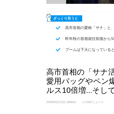
ざっくり言うと
高市首相の愛称「サナ」と
昨年秋の首相就任前後からS
ブームは下火になっている
高市首相の「サナ
愛用バッグやペン
ルス10倍増...そし
2026年6月13日 16時0分
J-CASTニュース