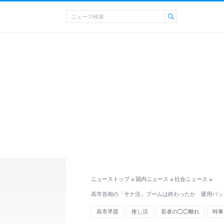
ニューストップ
国内ニュース
社会ニュース
>
>
>
高市首相の「サナ活」ブームは終わったか 愛用バッ
高市早苗
推し活
若者の◯◯離れ
時事