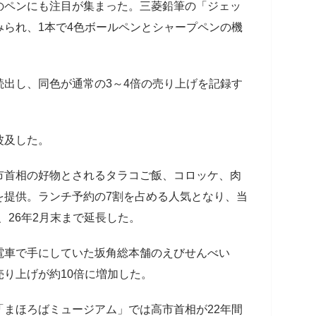
のペンにも注目が集まった。三菱鉛筆の「ジェッ
られ、1本で4色ボールペンとシャープペンの機
出し、同色が通常の3～4倍の売り上げを記録す
波及した。
市首相の好物とされるタラコご飯、コロッケ、肉
を提供。ランチ予約の7割を占める人気となり、当
が、26年2月末まで延長した。
電車で手にしていた坂角総本舗のえびせんべい
り上げが約10倍に増加した。
まほろばミュージアム」では高市首相が22年間