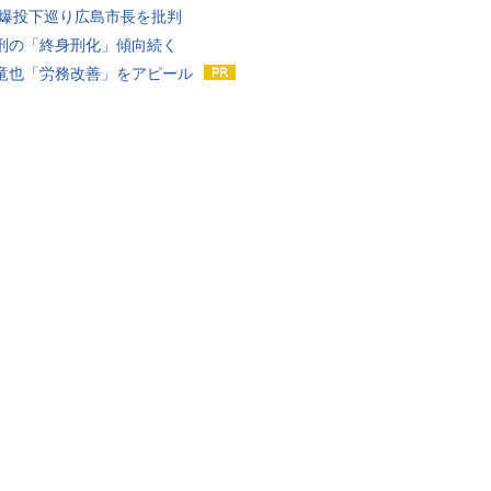
原爆投下巡り広島市長を批判
刑の「終身刑化」傾向続く
竜也「労務改善」をアピール