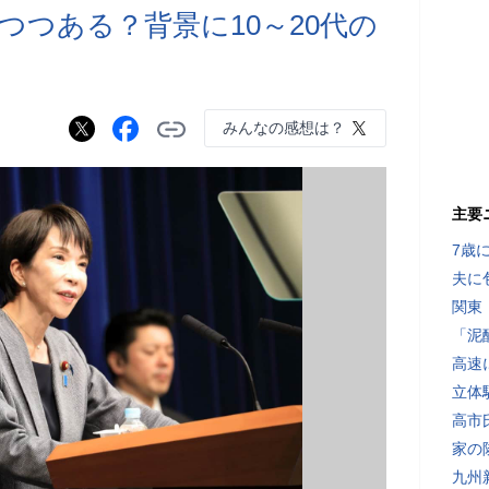
つつある？背景に10～20代の
みんなの感想は？
主要
7歳
夫に
関東
「泥
高速
立体
高市
家の
九州