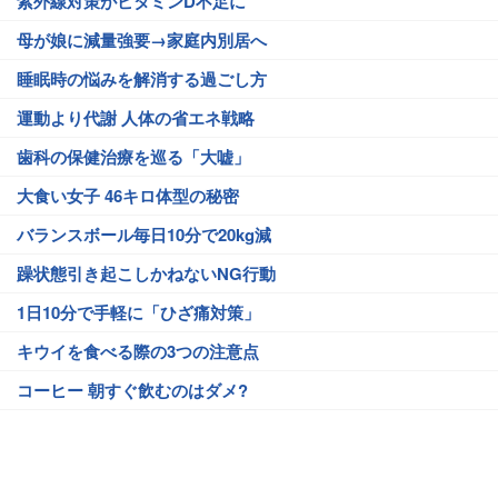
紫外線対策がビタミンD不足に
母が娘に減量強要→家庭内別居へ
睡眠時の悩みを解消する過ごし方
運動より代謝 人体の省エネ戦略
歯科の保健治療を巡る「大嘘」
大食い女子 46キロ体型の秘密
バランスボール毎日10分で20kg減
躁状態引き起こしかねないNG行動
1日10分で手軽に「ひざ痛対策」
キウイを食べる際の3つの注意点
コーヒー 朝すぐ飲むのはダメ?