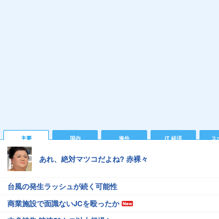
主要
国内
海外
IT 経済
ス
あれ、絶対マツコだよね? 赤裸々
台風の発生ラッシュが続く可能性
商業施設で面識ないJCを殴ったか