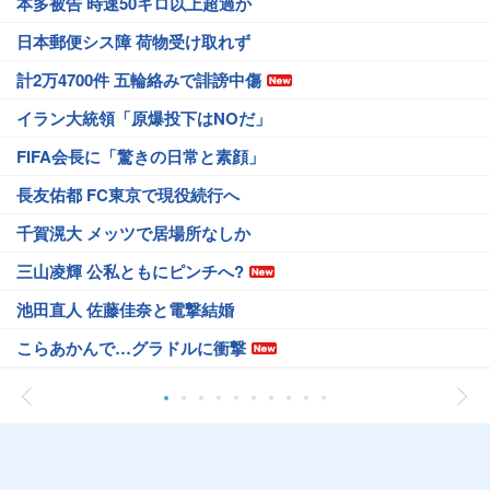
本多被告 時速50キロ以上超過か
日本郵便シス障 荷物受け取れず
計2万4700件 五輪絡みで誹謗中傷
イラン大統領「原爆投下はNOだ」
FIFA会長に「驚きの日常と素顔」
長友佑都 FC東京で現役続行へ
千賀滉大 メッツで居場所なしか
三山凌輝 公私ともにピンチへ?
池田直人 佐藤佳奈と電撃結婚
こらあかんで…グラドルに衝撃