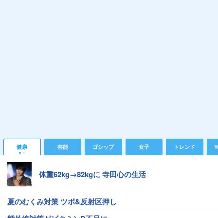
健康
芸能
ゴシップ
女子
トレンド
Y
体重62kg→82kgに 寺田心の生活
夏のむくみ対策 ツボ&反射区押し