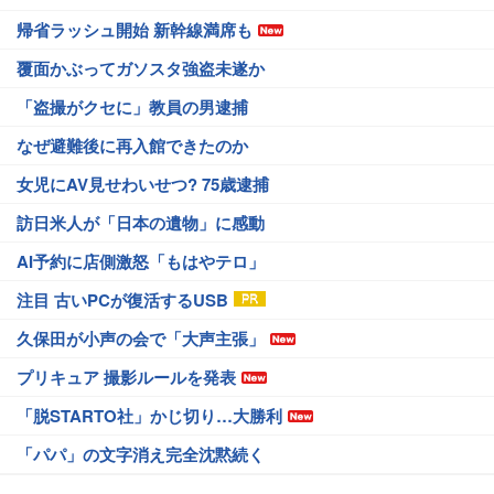
帰省ラッシュ開始 新幹線満席も
覆面かぶってガソスタ強盗未遂か
「盗撮がクセに」教員の男逮捕
なぜ避難後に再入館できたのか
女児にAV見せわいせつ? 75歳逮捕
訪日米人が「日本の遺物」に感動
AI予約に店側激怒「もはやテロ」
注目 古いPCが復活するUSB
久保田が小声の会で「大声主張」
プリキュア 撮影ルールを発表
「脱STARTO社」かじ切り…大勝利
「パパ」の文字消え完全沈黙続く