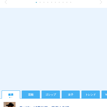
健康
芸能
ゴシップ
女子
トレンド
Y