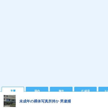
主要
国内
海外
IT 経済
ス
未成年の裸体写真所持か 男逮捕