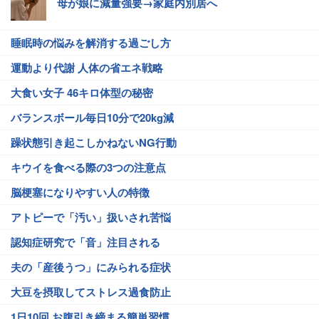
母が娘に減量強要→家庭内別居へ
睡眠時の悩みを解消する過ごし方
運動より代謝 人体の省エネ戦略
大食い女子 46キロ体型の秘密
バランスボール毎日10分で20kg減
躁状態引き起こしかねないNG行動
キウイを食べる際の3つの注意点
脳梗塞になりやすい人の特徴
アトピーで「汚い」扱いされ苦悩
認知症研究で「音」注目される
夫の「産後うつ」にみられる症状
大豆を摂取してストレス過食防止
1日10回 お腹引き締まる簡単習慣