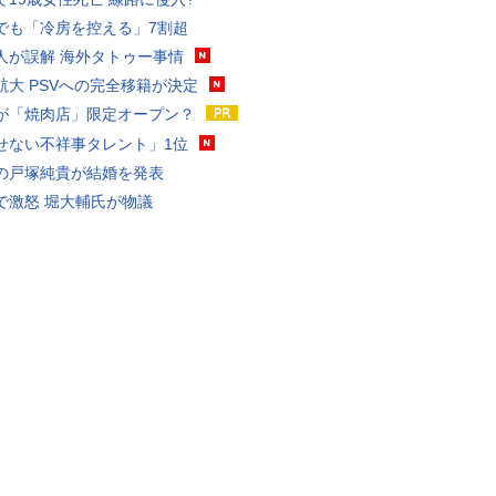
でも「冷房を控える」7割超
人が誤解 海外タトゥー事情
航大 PSVへの完全移籍が決定
が「焼肉店」限定オープン？
せない不祥事タレント」1位
の戸塚純貴が結婚を発表
で激怒 堀大輔氏が物議