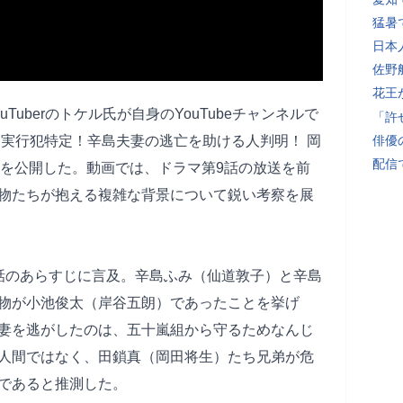
猛暑
日本
佐野
花王
Tuberのトケル氏が自身のYouTubeチャンネルで
「許
 実行犯特定！辛島夫妻の逃亡を助ける人判明！ 岡
俳優
配信
apan」を公開した。動画では、ドラマ第9話の放送を前
物たちが抱える複雑な背景について鋭い考察を展
話のあらすじに言及。辛島ふみ（仙道敦子）と辛島
物が小池俊太（岸谷五朗）であったことを挙げ
妻を逃がしたのは、五十嵐組から守るためなんじ
人間ではなく、田鎖真（岡田将生）たち兄弟が危
であると推測した。