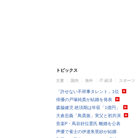
トピックス
主要
国内
海外
IT 経済
スポーツ
「許せない不祥事タレント」1位
俳優の戸塚純貴が結婚を発表
森脇健児 絶頂期は年収「1億円」
大倉忠義「鳥貴族」実父と初共演
音楽P・蔦谷好位置氏 離婚を公表
声優で雀士の伊達朱里紗が結婚