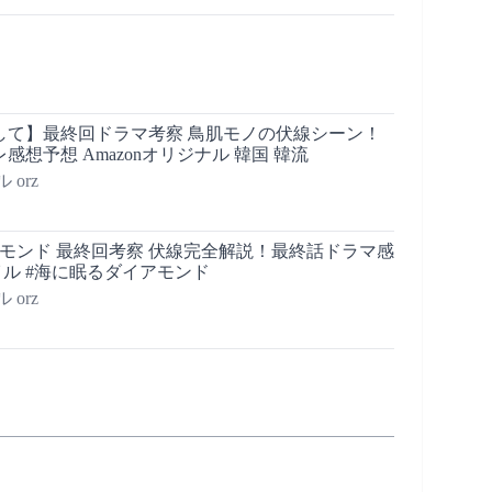
して】最終回ドラマ考察 鳥肌モノの伏線シーン！
想予想 Amazonオリジナル 韓国 韓流
orz
モンド 最終回考察 伏線完全解説！最終話ドラマ感
イル #海に眠るダイアモンド
orz