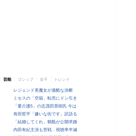
芸能
ゴシップ
女子
トレンド
レジェンド美魔女が過酷な決断
ミセスの「空箱」転売にドン引き
「要介護5」の志茂田景樹氏 今は
有田哲平「嫌いな街です」訳語る
「結婚してくれ」鶴瓶が公開求婚
内田有紀主演も苦戦…視聴率半減