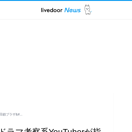
田鎖ブラザ&#…
ラマ考察系YouTuberが指