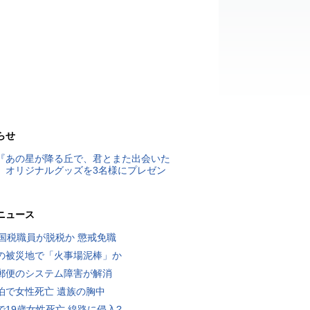
らせ
『あの星が降る丘で、君とまた出会いた
』オリジナルグッズを3名様にプレゼン
ニュース
歳国税職員が脱税か 懲戒免職
の被災地で「火事場泥棒」か
郵便のシステム障害が解消
泊で女性死亡 遺族の胸中
で19歳女性死亡 線路に侵入?