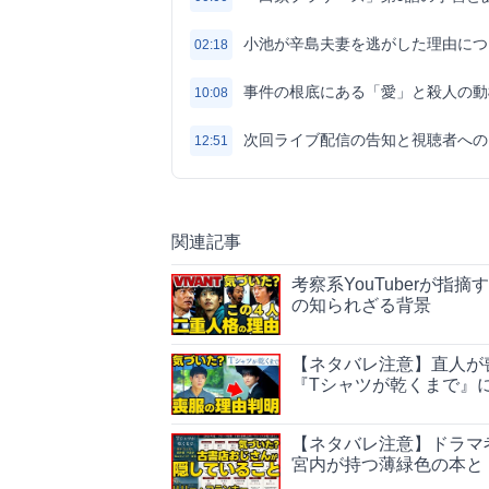
小池が辛島夫妻を逃がした理由につ
02:18
事件の根底にある「愛」と殺人の動
10:08
次回ライブ配信の告知と視聴者への
12:51
関連記事
考察系YouTuberが指
の知られざる背景
【ネタバレ注意】直人が
『Tシャツが乾くまで』
【ネタバレ注意】ドラマ考
宮内が持つ薄緑色の本と