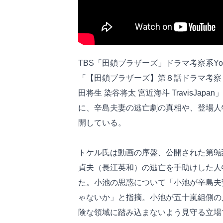
TBS「田鎖ブラザーズ」ドラマ考察系You
「【田鎖ブラザーズ】第８話ドラマ考察
田将生 染谷将太 宮近海斗 TravisJ
に、辛島夫妻の逃亡劇の真相や、登場人
開している。
トケル氏は動画の序盤、公開された第9
貞夫（長江英和）の逃亡を手助けした人
た。小池の思惑について「小池が辛島夫
ゃないか」と指摘。小池が五十嵐組側の
険な領域に踏み込まないよう見守る立場