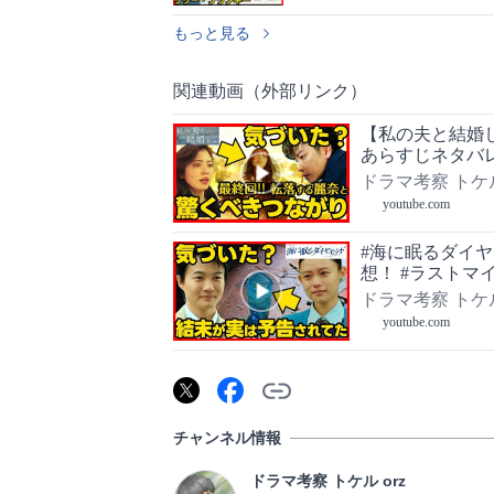
もっと見る
関連動画（外部リンク）
【私の夫と結婚
あらすじネタバレ感
ドラマ考察 トケル 
youtube.com
#海に眠るダイヤ
想！ #ラストマ
ドラマ考察 トケル 
youtube.com
チャンネル情報
ドラマ考察 トケル orz