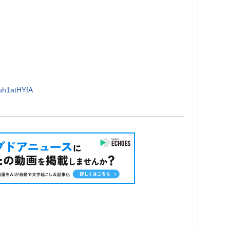
uh1atHYfA