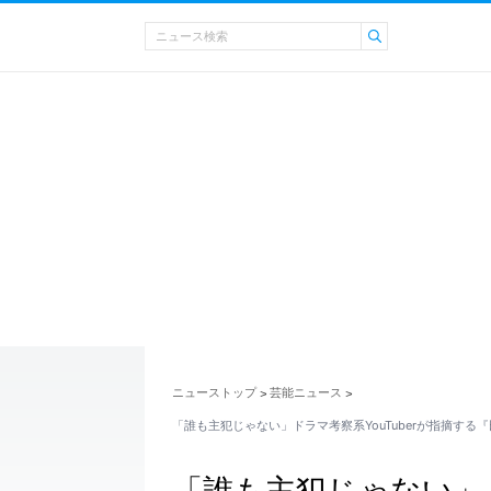
ニューストップ
芸能ニュース
>
>
「誰も主犯じゃない」ドラマ考察系YouTuberが指摘する『
「誰も主犯じゃない」ド