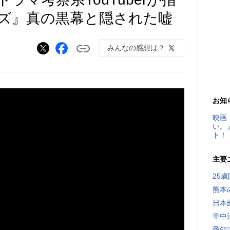
ズ』真の黒幕と隠された嘘
みんなの感想は？
お知
映画
い。
ト！
主要
25
熊本
日本
車中
愛知