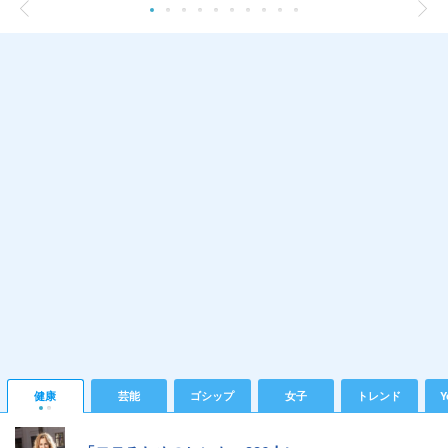
健康
芸能
ゴシップ
女子
トレンド
Y