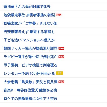
蓮池薫さんの母が94歳で死去
池袋暴走事故 加害者家族の苦悩
秋篠宮家が「ご静養」されない訳
円安影響考えず 豪遊する家庭も
子ども追い マンションへ侵入か
韓国サッカー協会が疑惑巡り謝罪
ラグビー選手が熱中症で倒れ死亡
甲子園初、ビデオ検証で判定覆る
レンタカー予約 10万円分当たる
大倉忠義「鳥貴族」実父と初共演
音楽P・蔦谷好位置氏 離婚を公表
ロケでの無断撮影に女性アナ苦言