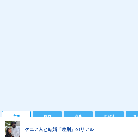
主要
国内
海外
IT 経済
ス
ケニア人と結婚「差別」のリアル