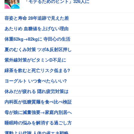
「モテるためのヒント」326人に
容姿と寿命 28年追跡で見えた差
あたりめ 血糖値を上げない理由
体重62kg→82kgに 寺田心の生活
夏のむくみ対策 ツボ&反射区押し
紫外線対策がビタミンD不足に
緑茶を飲むと死亡リスク低まる?
ヨーグルト いつ食べたらいい?
休みだが疲れる 隠れ疲労対策は
内科医が低糖質麺を食べ比べ検証
母が娘に減量強要→家庭内別居へ
睡眠時の悩みを解消する過ごし方
運動より代謝 人体の省エネ戦略