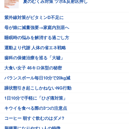
夏のむくみ対策 ツボ&反射区押し
紫外線対策がビタミンD不足に
母が娘に減量強要→家庭内別居へ
睡眠時の悩みを解消する過ごし方
運動より代謝 人体の省エネ戦略
歯科の保健治療を巡る「大嘘」
大食い女子 46キロ体型の秘密
バランスボール毎日10分で20kg減
躁状態引き起こしかねないNG行動
1日10分で手軽に「ひざ痛対策」
キウイを食べる際の3つの注意点
コーヒー 朝すぐ飲むのはダメ?
脳梗塞になりやすい人の特徴