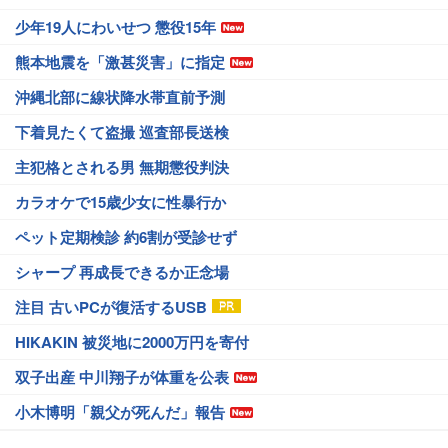
少年19人にわいせつ 懲役15年
熊本地震を「激甚災害」に指定
沖縄北部に線状降水帯直前予測
下着見たくて盗撮 巡査部長送検
主犯格とされる男 無期懲役判決
カラオケで15歳少女に性暴行か
ペット定期検診 約6割が受診せず
シャープ 再成長できるか正念場
注目 古いPCが復活するUSB
HIKAKIN 被災地に2000万円を寄付
双子出産 中川翔子が体重を公表
小木博明「親父が死んだ」報告