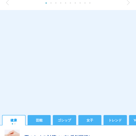
健康
芸能
ゴシップ
女子
トレンド
Y