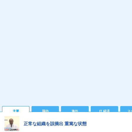
主要
国内
海外
IT 経済
ス
正常な組織を誤摘出 重篤な状態