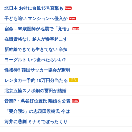
北日本 お盆に台風15号直撃も
子ども追い マンションへ侵入か
宿命…99歳医師が地震で「覚悟」
在留資格なし 越人が惨事起こす
新幹線できても生きてない 辛辣
ヨーグルト いつ食べたらいい?
性接待? 韓国サッカー協会が釈明
レンタカー予約 10万円分当たる
北京五輪スノボ銅の冨田が結婚
音楽P・蔦谷好位置氏 離婚を公表
「要介護5」の志茂田景樹氏 今は
河井に悲劇 ミナミでぼったくり