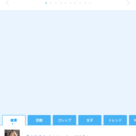
健康
芸能
ゴシップ
女子
トレンド
Y