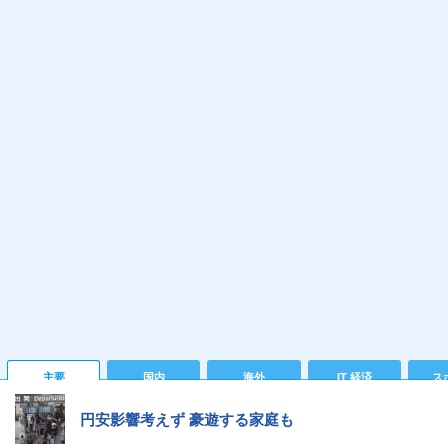
主要
国内
海外
IT 経済
ス
円安影響考えず 豪遊する家庭も