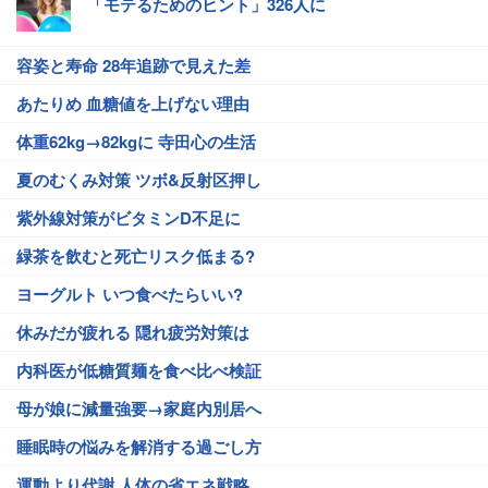
「モテるためのヒント」326人に
容姿と寿命 28年追跡で見えた差
あたりめ 血糖値を上げない理由
体重62kg→82kgに 寺田心の生活
夏のむくみ対策 ツボ&反射区押し
紫外線対策がビタミンD不足に
緑茶を飲むと死亡リスク低まる?
ヨーグルト いつ食べたらいい?
休みだが疲れる 隠れ疲労対策は
内科医が低糖質麺を食べ比べ検証
母が娘に減量強要→家庭内別居へ
睡眠時の悩みを解消する過ごし方
運動より代謝 人体の省エネ戦略