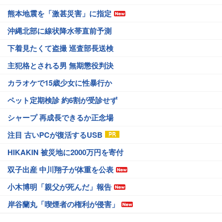
熊本地震を「激甚災害」に指定
沖縄北部に線状降水帯直前予測
下着見たくて盗撮 巡査部長送検
主犯格とされる男 無期懲役判決
カラオケで15歳少女に性暴行か
ペット定期検診 約6割が受診せず
シャープ 再成長できるか正念場
注目 古いPCが復活するUSB
HIKAKIN 被災地に2000万円を寄付
双子出産 中川翔子が体重を公表
小木博明「親父が死んだ」報告
岸谷蘭丸「喫煙者の権利が侵害」