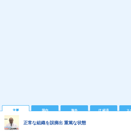
主要
国内
海外
IT 経済
ス
正常な組織を誤摘出 重篤な状態