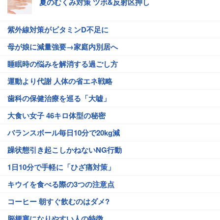
夏のむくみ対策 ツボ&反射区押し
紫外線対策がビタミンD不足に
母が娘に減量強要→家庭内別居へ
睡眠時の悩みを解消する過ごし方
運動より代謝 人体の省エネ戦略
歯科の保健治療を巡る「大嘘」
大食い女子 46キロ体型の秘密
バランスボール毎日10分で20kg減
躁状態引き起こしかねないNG行動
1日10分で手軽に「ひざ痛対策」
キウイを食べる際の3つの注意点
コーヒー 朝すぐ飲むのはダメ?
脳梗塞になりやすい人の特徴