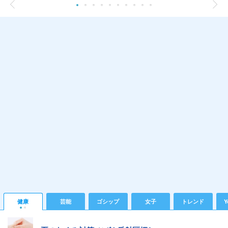
健康
芸能
ゴシップ
女子
トレンド
Y