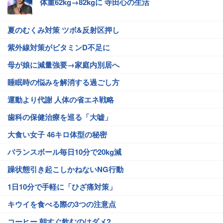
体重62kg→82kgに 寺田心の生活
夏のむくみ対策 ツボ&反射区押し
紫外線対策がビタミンD不足に
母が娘に減量強要→家庭内別居へ
睡眠時の悩みを解消する過ごし方
運動より代謝 人体の省エネ戦略
歯科の保健治療を巡る「大嘘」
大食い女子 46キロ体型の秘密
バランスボール毎日10分で20kg減
躁状態引き起こしかねないNG行動
1日10分で手軽に「ひざ痛対策」
キウイを食べる際の3つの注意点
コーヒー 朝すぐ飲むのはダメ?