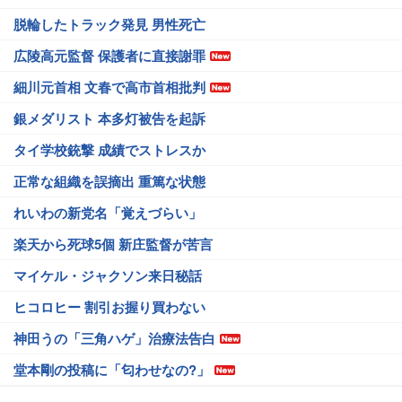
脱輪したトラック発見 男性死亡
広陵高元監督 保護者に直接謝罪
細川元首相 文春で高市首相批判
銀メダリスト 本多灯被告を起訴
タイ学校銃撃 成績でストレスか
正常な組織を誤摘出 重篤な状態
れいわの新党名「覚えづらい」
楽天から死球5個 新庄監督が苦言
マイケル・ジャクソン来日秘話
ヒコロヒー 割引お握り買わない
神田うの「三角ハゲ」治療法告白
堂本剛の投稿に「匂わせなの?」