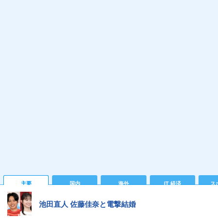
主要
国内
海外
IT 経済
ス
池田直人 佐藤佳奈と電撃結婚