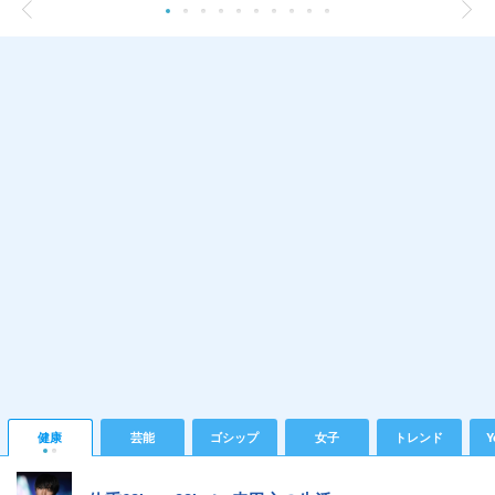
健康
芸能
ゴシップ
女子
トレンド
Y