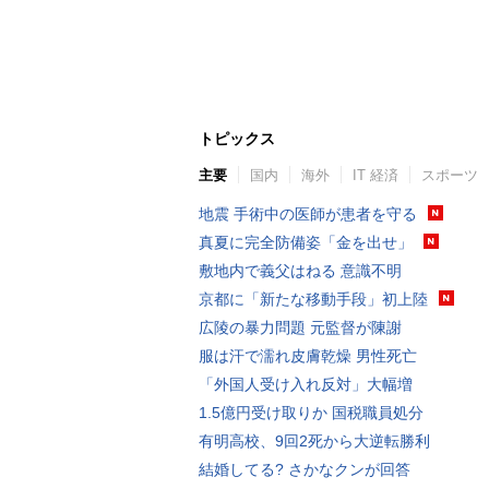
トピックス
主要
国内
海外
IT 経済
スポーツ
地震 手術中の医師が患者を守る
真夏に完全防備姿「金を出せ」
敷地内で義父はねる 意識不明
京都に「新たな移動手段」初上陸
広陵の暴力問題 元監督が陳謝
服は汗で濡れ皮膚乾燥 男性死亡
「外国人受け入れ反対」大幅増
1.5億円受け取りか 国税職員処分
有明高校、9回2死から大逆転勝利
結婚してる? さかなクンが回答