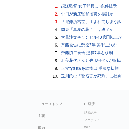
1.
須江監督 女子部員に3条件提示
2.
中日が新庄監督招聘を検討か
3.
「避難所格差」生まれてしまう訳
4.
関東「真夏の暑さ」は終了か
5.
大量注文キャンセル43億円以上か
6.
斉藤被告に懲役7年 無罪主張か
7.
斉藤慎二被告 懲役7年を求刑
8.
寿美花代さん死去 息子2人が追悼
9.
正常な組織を誤摘出 重篤な状態
10.
玉川氏の「警察官が死刑」に批判
ニューストップ
IT 経済
経済総合
主要
マーケット
Web
国内