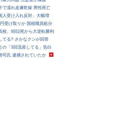
汗で濡れ皮膚乾燥 男性死亡
国人受け入れ反対」大幅増
5億円受け取りか 国税職員処分
高校、9回2死から大逆転勝利
してる? さかなクンが回答
うの「3回流産してる」告白
啓司氏 逮捕されていたか