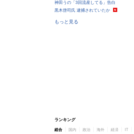
神田うの「3回流産してる」告白
黒木啓司氏 逮捕されていたか
もっと見る
ランキング
総合
国内
政治
海外
経済
IT