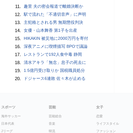
11.
趣里 夫の密会報道で離婚決断か
12.
駅で流れた「不適切音声」に声明
13.
主犯格とされる男 無期懲役判決
14.
女優・山本舞香 第1子を出産
15.
HIKAKIN 被災地に2000万円を寄付
16.
深夜アニメに喫煙描写 BPOで議論
17.
レストランで192人食中毒 静岡
18.
清水アキラ「無念」息子の死去に
19.
1.5億円受け取りか 国税職員処分
20.
ドジャース6連敗 佐々木が止める
スポーツ
芸能
女子
海外サッカー
芸能総合
恋愛
日本代表
音楽
ライフスタイル
Jリーグ
韓流
ファッション