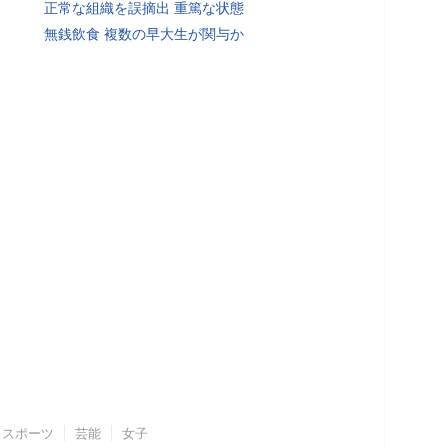
正常な組織を誤摘出 重篤な状態
無銭飲食 複数の早大生が関与か
スポーツ
芸能
女子