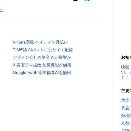
た。
iPhone高騰 ペイディで月払い
TIME誌 AIボットに別サイト配信
デザイン会社の倒産 AIが影響か
お知
X 災害デマ拡散 防災機能が崩壊
映画
い。
Google Earth 衛星偽造AIを撤回
ト！
主要
地震
真夏
敷地
京都
広陵