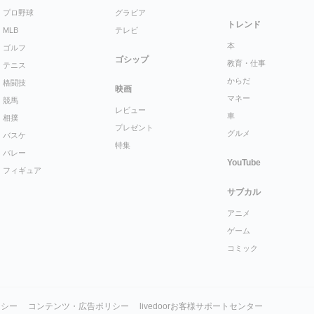
プロ野球
グラビア
トレンド
MLB
テレビ
本
ゴルフ
ゴシップ
教育・仕事
テニス
からだ
格闘技
映画
マネー
競馬
レビュー
車
相撲
プレゼント
グルメ
バスケ
特集
バレー
YouTube
フィギュア
サブカル
アニメ
ゲーム
コミック
リシー
コンテンツ・広告ポリシー
livedoorお客様サポートセンター