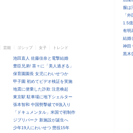
服は
「外
1.
有明
結婚
神田
芸能
ゴシップ
女子
トレンド
黒木
池田直人 佐藤佳奈と電撃結婚
豊臣兄弟! 茶々に「美人過ぎる」
保育園園長 女児にわいせつか
甲子園 初めてビデオ検証を実施
地震に便乗した詐欺 注意喚起
東京駅 駐車場に地下シェルター
張本智和 中国勢撃破で8強入り
「ドキュメンタル」米国で初制作
ジブリパーク 新施設が誕生へ
少年19人にわいせつ 懲役15年