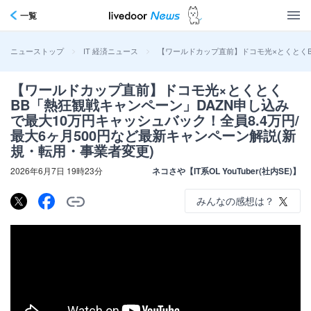
一覧
>
>
【ワールドカップ直前】ドコモ光×とくとくB
ニューストップ
IT 経済ニュース
【ワールドカップ直前】ドコモ光×とくとく
BB「熱狂観戦キャンペーン」DAZN申し込み
で最大10万円キャッシュバック！全員8.4万円/
最大6ヶ月500円など最新キャンペーン解説(新
規・転用・事業者変更)
2026年6月7日 19時23分
ネコさや【IT系OL YouTuber(社内SE)】
みんなの感想は？