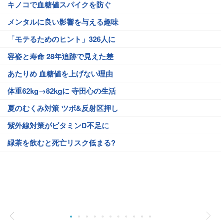
キノコで血糖値スパイクを防ぐ
メンタルに良い影響を与える趣味
「モテるためのヒント」326人に
容姿と寿命 28年追跡で見えた差
あたりめ 血糖値を上げない理由
体重62kg→82kgに 寺田心の生活
夏のむくみ対策 ツボ&反射区押し
紫外線対策がビタミンD不足に
緑茶を飲むと死亡リスク低まる?