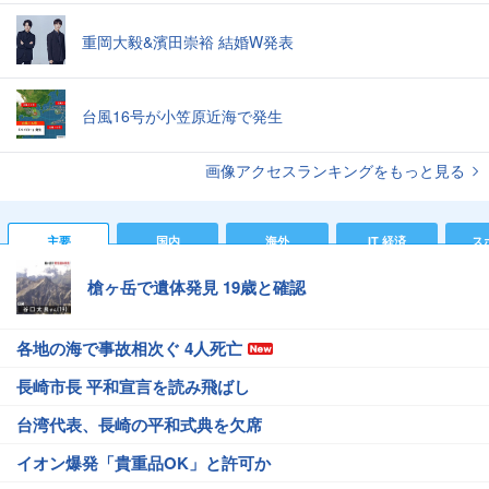
重岡大毅&濱田崇裕 結婚W発表
台風16号が小笠原近海で発生
画像アクセスランキングをもっと見る
主要
国内
海外
IT 経済
ス
槍ヶ岳で遺体発見 19歳と確認
各地の海で事故相次ぐ 4人死亡
長崎市長 平和宣言を読み飛ばし
台湾代表、長崎の平和式典を欠席
イオン爆発「貴重品OK」と許可か