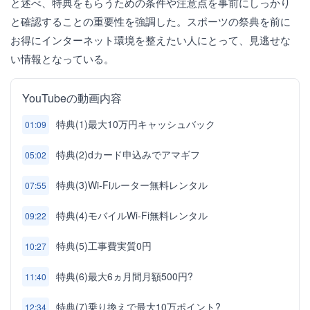
と述べ、特典をもらうための条件や注意点を事前にしっかり
と確認することの重要性を強調した。スポーツの祭典を前に
お得にインターネット環境を整えたい人にとって、見逃せな
い情報となっている。
YouTubeの動画内容
特典(1)最大10万円キャッシュバック
01:09
特典(2)dカード申込みでアマギフ
05:02
特典(3)Wi-Fiルーター無料レンタル
07:55
特典(4)モバイルWi-Fi無料レンタル
09:22
特典(5)工事費実質0円
10:27
特典(6)最大6ヵ月間月額500円?
11:40
特典(7)乗り換えで最大10万ポイント?
12:34