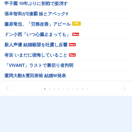
甲子園 10年ぶりに初戦で姿消す
張本智和が2連覇 妹とアベックV
藤原竜也、「労務改善」アピール
ドン小西「いつ心臓止まっても」
新人声優 結婚願望を吐露し反響
有吉 いまだに後悔していること
「VIVANT」ラストで裏切り者判明
重岡大毅&濱田崇裕 結婚W発表