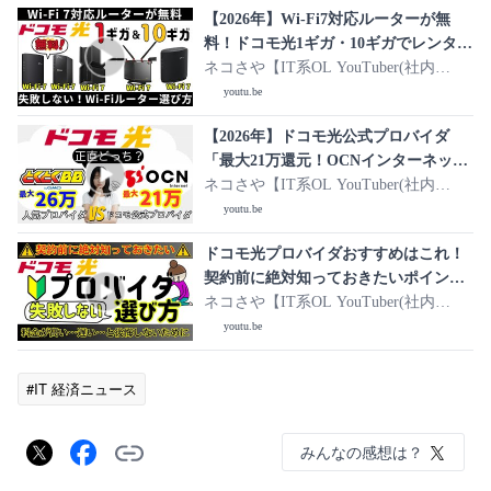
【2026年】Wi-Fi7対応ルーターが無
料！ドコモ光1ギガ・10ギガでレンタル
できるWi-Fiルーターのおすすめは？失
ネコさや【IT系OL YouTuber(社内
敗しない！Wi-Fiルーターの選び方
SE)】
youtu.be
(GMOとくとくBB/OCNインターネッ
【2026年】ドコモ光公式プロバイダ
ト)
「最大21万還元！OCNインターネッ
ト」VS 高額キャッシュバック「最大26
ネコさや【IT系OL YouTuber(社内
万還元！GMOとくとくBB」プロバイ
SE)】
youtu.be
ダ違い徹底比較！キャンペーン/料金/速
ドコモ光プロバイダおすすめはこれ！
度など
契約前に絶対知っておきたいポイント
(GMOとくとくBB/OCNインターネッ
ネコさや【IT系OL YouTuber(社内
トなど)
SE)】
youtu.be
#IT 経済ニュース
みんなの感想は？