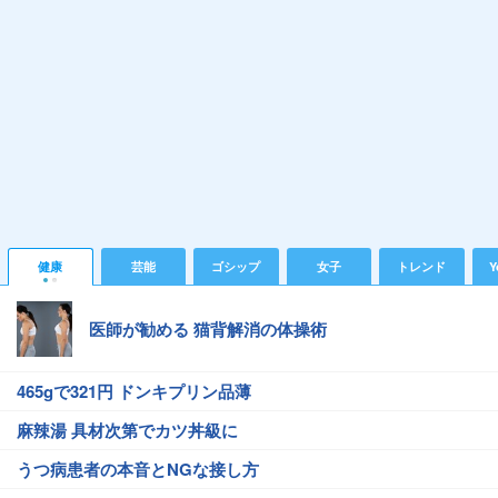
健康
芸能
ゴシップ
女子
トレンド
Y
医師が勧める 猫背解消の体操術
465gで321円 ドンキプリン品薄
麻辣湯 具材次第でカツ丼級に
うつ病患者の本音とNGな接し方