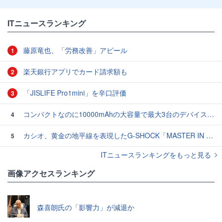
ITニュースランキング
藤原竜也、「労務改善」アピール
1
楽天銀行アプリでカード請求額も
2
「JISLIFE Pro1mini」を辛口評価
3
コンパクトなのに10000mAhの大容量で最大3台のデバイスを同時充電できる半固体モバイルバッテリー「SMARTCOBY Pro SLIM SS」レビュー
4
カシオ、黄金の地平線を表現したG-SHOCK「MASTER IN HORIZON GOLD」3モデル
5
ITニュースランキングをもっと見る
画像アクセスランキング
森喜朗氏の「影響力」が減退か