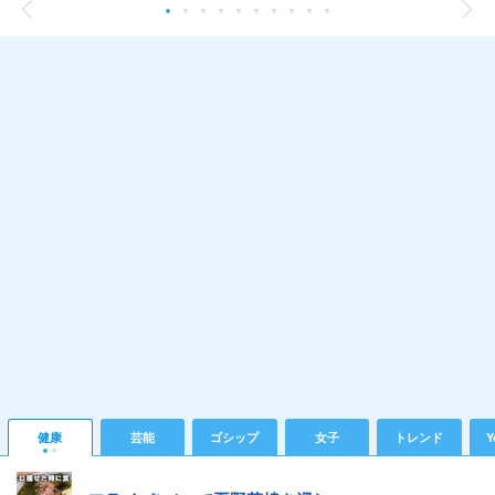
健康
芸能
ゴシップ
女子
トレンド
Y