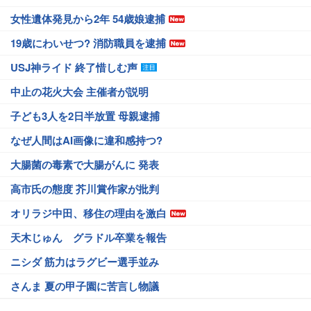
女性遺体発見から2年 54歳娘逮捕
19歳にわいせつ? 消防職員を逮捕
USJ神ライド 終了惜しむ声
中止の花火大会 主催者が説明
子ども3人を2日半放置 母親逮捕
なぜ人間はAI画像に違和感持つ?
大腸菌の毒素で大腸がんに 発表
高市氏の態度 芥川賞作家が批判
オリラジ中田、移住の理由を激白
天木じゅん グラドル卒業を報告
ニシダ 筋力はラグビー選手並み
さんま 夏の甲子園に苦言し物議