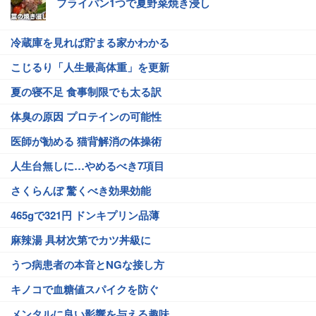
フライパン1つで夏野菜焼き浸し
冷蔵庫を見れば貯まる家かわかる
こじるり「人生最高体重」を更新
夏の寝不足 食事制限でも太る訳
体臭の原因 プロテインの可能性
医師が勧める 猫背解消の体操術
人生台無しに…やめるべき7項目
さくらんぼ 驚くべき効果効能
465gで321円 ドンキプリン品薄
麻辣湯 具材次第でカツ丼級に
うつ病患者の本音とNGな接し方
キノコで血糖値スパイクを防ぐ
メンタルに良い影響を与える趣味