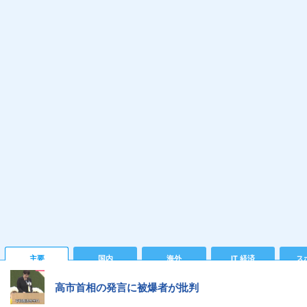
主要
国内
海外
IT 経済
ス
高市首相の発言に被爆者が批判