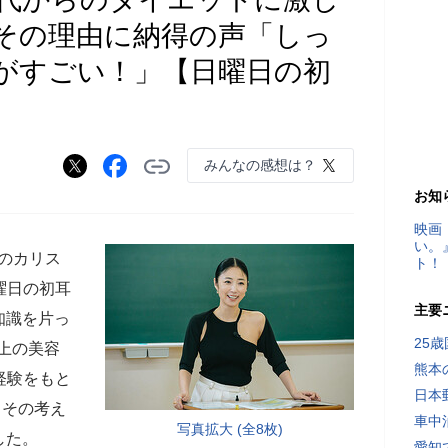
その理由に納得の声「しっ
がすごい！」【日曜日の初
みんなの感想は？
お知
映画
い。
美のカリス
ト！
日曜日の初耳
主要
知識を片っ
25
以上の美容
熊本
経験をもと
日本
。その考え
車中
写真拡大 (全8枚)
した。
愛知