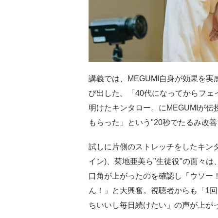
講義では、MEGUMI自身が効果を
び出した。「40代になってからフェ
明けたキンタロー。にMEGUMIが
もらった」という"20秒でたるみ改
試しに片側のストレッチをしたキンタ
イン)、菊地亜美ら"生徒役"の面々
口角が上がったのを確認し「ウソー
ん！」と大興奮。視聴者からも「1
ちいいし毎日続けたい」の声が上が