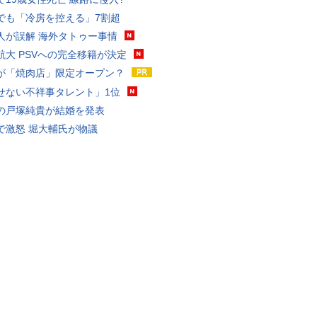
でも「冷房を控える」7割超
人が誤解 海外タトゥー事情
航大 PSVへの完全移籍が決定
が「焼肉店」限定オープン？
せない不祥事タレント」1位
の戸塚純貴が結婚を発表
で激怒 堀大輔氏が物議