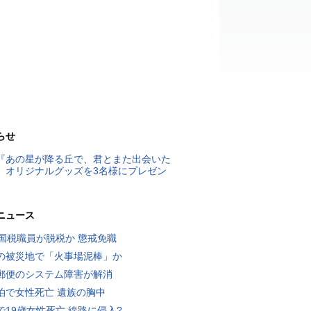
らせ
『あの星が降る丘で、君とまた出会いた
』オリジナルグッズを3名様にプレゼン
ニュース
歳国税職員が脱税か 懲戒免職
の被災地で「火事場泥棒」か
郵便のシステム障害が解消
泊で女性死亡 遺族の胸中
で19歳女性死亡 線路に侵入?