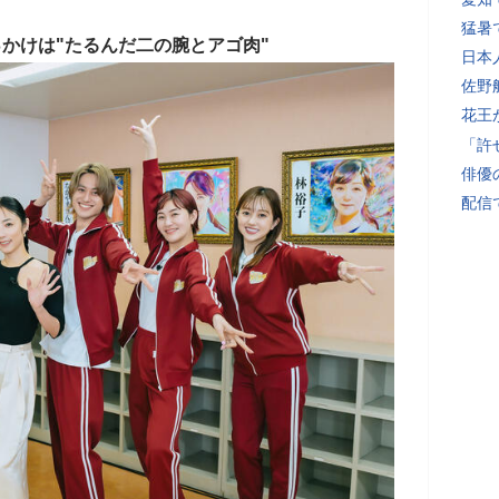
猛暑
っかけは"たるんだ二の腕とアゴ肉"
日本
佐野
花王
「許
俳優
配信