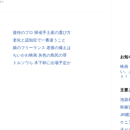
た。
接待のプロ 帰省手土産の選び方
老化と認知症で一番違うこと
娘のフリーランス 老後の備えは
ちいかわ映画 灰色の島民の罪
お知
トルソワら 木下杯に出場予定か
映画
い。
ト！
主要
池袋
秋篠
JR
ケニ
子ど