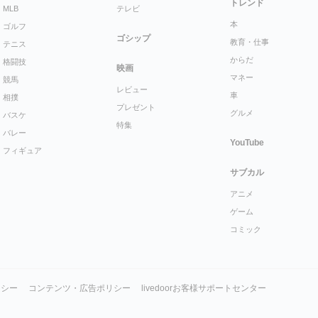
トレンド
MLB
テレビ
本
ゴルフ
ゴシップ
教育・仕事
テニス
からだ
格闘技
映画
マネー
競馬
レビュー
車
相撲
プレゼント
グルメ
バスケ
特集
バレー
YouTube
フィギュア
サブカル
アニメ
ゲーム
コミック
リシー
コンテンツ・広告ポリシー
livedoorお客様サポートセンター