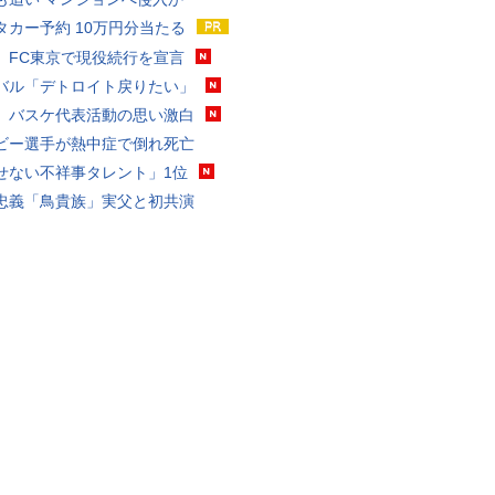
タカー予約 10万円分当たる
、FC東京で現役続行を宣言
バル「デトロイト戻りたい」
、バスケ代表活動の思い激白
ビー選手が熱中症で倒れ死亡
せない不祥事タレント」1位
忠義「鳥貴族」実父と初共演