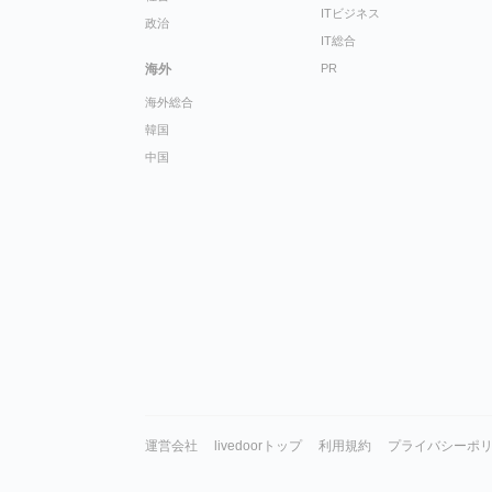
ITビジネス
政治
IT総合
海外
PR
海外総合
韓国
中国
運営会社
livedoorトップ
利用規約
プライバシーポ