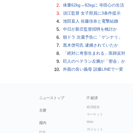
2.
体重62kg→82kgに 寺田心の生活
3.
須江監督 女子部員に3条件提示
4.
池田直人 佐藤佳奈と電撃結婚
5.
中日が新庄監督招聘を検討か
6.
朝ドラ 次週予告に「ゲンナリ」
7.
黒木啓司氏 逮捕されていたか
8.
「絶対に奇形生まれる」医師反対
9.
巨人のベテラン左腕が「密会」か
10.
外面の良い義母 誤爆LINEで一変
ニューストップ
IT 経済
経済総合
主要
マーケット
Web
国内
ガジェット
社会