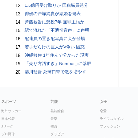
12.
1.5億円受け取りか 国税職員処分
13.
俳優の戸塚純貴が結婚を発表
14.
斉藤被告に懲役7年 無罪主張か
15.
駅で流れた「不適切音声」に声明
16.
配達員の置き配写真に犬が登場
17.
若手だらけの巨人がV争い 困惑
18.
沖縄移住 1年住んで分かった現実
19.
「売り方汚すぎ」Number_iに落胆
20.
藤川監督 死球口撃で敵を増やす
スポーツ
芸能
女子
海外サッカー
芸能総合
恋愛
日本代表
音楽
ライフスタイル
Jリーグ
韓流
ファッション
プロ野球
グラビア