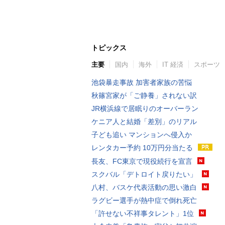
トピックス
主要
国内
海外
IT 経済
スポーツ
池袋暴走事故 加害者家族の苦悩
秋篠宮家が「ご静養」されない訳
JR横浜線で居眠りのオーバーラン
ケニア人と結婚「差別」のリアル
子ども追い マンションへ侵入か
レンタカー予約 10万円分当たる
長友、FC東京で現役続行を宣言
スクバル「デトロイト戻りたい」
八村、バスケ代表活動の思い激白
ラグビー選手が熱中症で倒れ死亡
「許せない不祥事タレント」1位