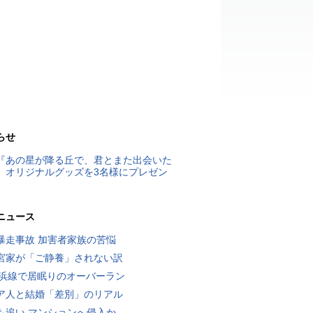
らせ
『あの星が降る丘で、君とまた出会いた
』オリジナルグッズを3名様にプレゼン
ニュース
暴走事故 加害者家族の苦悩
宮家が「ご静養」されない訳
横浜線で居眠りのオーバーラン
ア人と結婚「差別」のリアル
も追い マンションへ侵入か