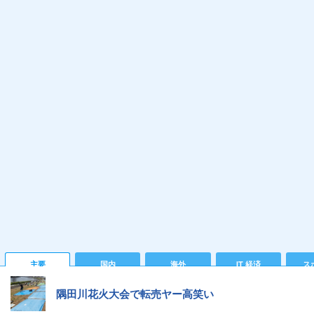
主要
国内
海外
IT 経済
ス
隅田川花火大会で転売ヤー高笑い