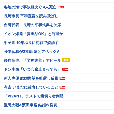
各地の海で事故相次ぐ 4人死亡
長崎市長 平和宣言を読み飛ばし
台湾代表、長崎の平和式典を欠席
イオン爆発「貴重品OK」と許可か
甲子園 10年ぶりに初戦で姿消す
張本智和が2連覇 妹とアベックV
藤原竜也、「労務改善」アピール
ドン小西「いつ心臓止まっても」
新人声優 結婚願望を吐露し反響
有吉 いまだに後悔していること
「VIVANT」ラストで裏切り者判明
重岡大毅&濱田崇裕 結婚W発表