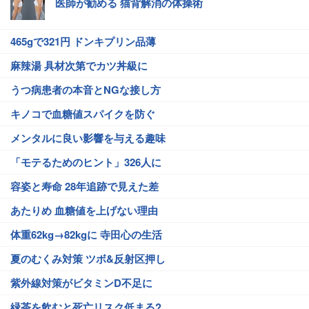
医師が勧める 猫背解消の体操術
465gで321円 ドンキプリン品薄
麻辣湯 具材次第でカツ丼級に
うつ病患者の本音とNGな接し方
キノコで血糖値スパイクを防ぐ
メンタルに良い影響を与える趣味
「モテるためのヒント」326人に
容姿と寿命 28年追跡で見えた差
あたりめ 血糖値を上げない理由
体重62kg→82kgに 寺田心の生活
夏のむくみ対策 ツボ&反射区押し
紫外線対策がビタミンD不足に
緑茶を飲むと死亡リスク低まる?