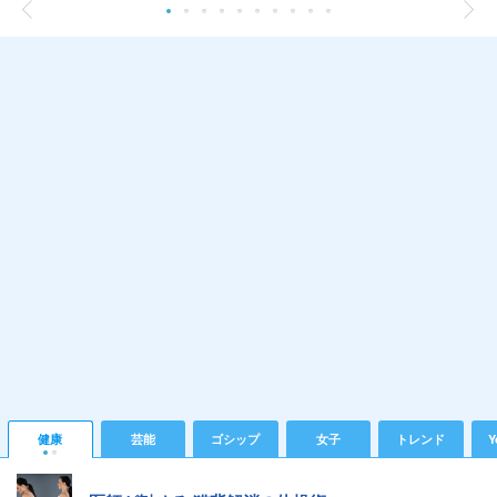
健康
芸能
ゴシップ
女子
トレンド
Y