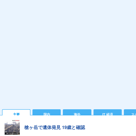
主要
国内
海外
IT 経済
ス
槍ヶ岳で遺体発見 19歳と確認