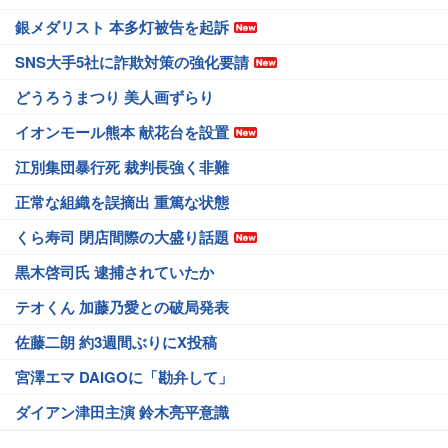
銀メダリスト 本多灯被告を起訴
SNS大手5社に詐欺対策の強化要請
どうろうまつり 美人画ずらり
イオンモール熊本 献花台を設置
江別集団暴行死 裁判長強く非難
正常な組織を誤摘出 重篤な状態
くら寿司 閉店間際の大盛り話題
黒木啓司氏 逮捕されていたか
テオくん 加藤乃愛との破局発表
佐藤二朗 約3週間ぶりにX投稿
宮澤エマ DAIGOに「勘弁して」
ダイアン津田主演 鈴木亮平意識