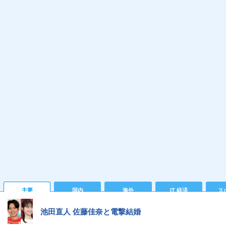
主要
国内
海外
IT 経済
ス
池田直人 佐藤佳奈と電撃結婚