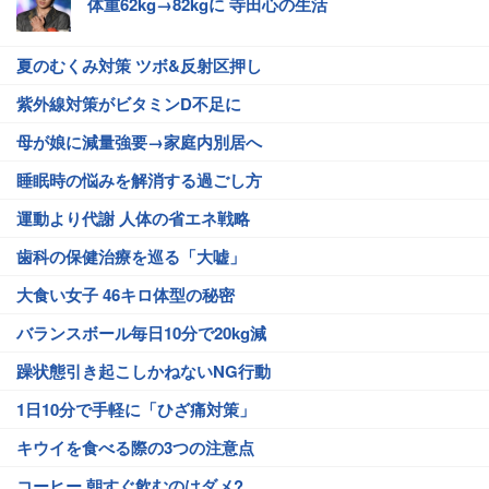
体重62kg→82kgに 寺田心の生活
夏のむくみ対策 ツボ&反射区押し
紫外線対策がビタミンD不足に
母が娘に減量強要→家庭内別居へ
睡眠時の悩みを解消する過ごし方
運動より代謝 人体の省エネ戦略
歯科の保健治療を巡る「大嘘」
大食い女子 46キロ体型の秘密
バランスボール毎日10分で20kg減
躁状態引き起こしかねないNG行動
1日10分で手軽に「ひざ痛対策」
キウイを食べる際の3つの注意点
コーヒー 朝すぐ飲むのはダメ?