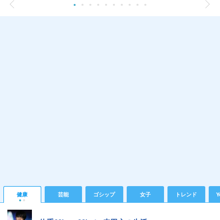
健康
芸能
ゴシップ
女子
トレンド
Y