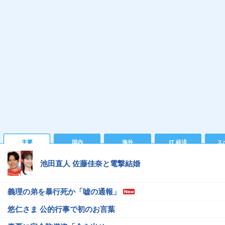
主要
国内
海外
IT 経済
ス
池田直人 佐藤佳奈と電撃結婚
義理の弟を暴行死か「嘘の通報」
悠仁さま 公的行事で初のお言葉