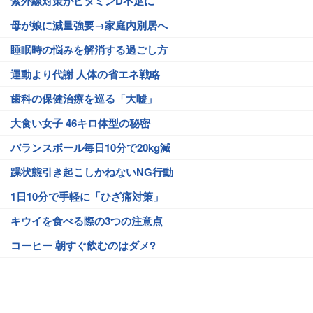
紫外線対策がビタミンD不足に
母が娘に減量強要→家庭内別居へ
睡眠時の悩みを解消する過ごし方
運動より代謝 人体の省エネ戦略
歯科の保健治療を巡る「大嘘」
大食い女子 46キロ体型の秘密
バランスボール毎日10分で20kg減
躁状態引き起こしかねないNG行動
1日10分で手軽に「ひざ痛対策」
キウイを食べる際の3つの注意点
コーヒー 朝すぐ飲むのはダメ?