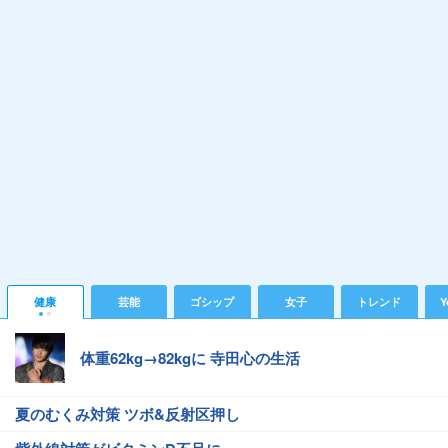
健康
芸能
ゴシップ
女子
トレンド
Y
体重62kg→82kgに 寺田心の生活
夏のむくみ対策 ツボ&反射区押し