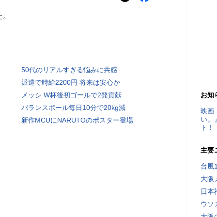
た。
50代のリアルすぎる悩みに共感
派遣で時給2200円 将来は安心か
メッシ W杯後初ゴールで2発貢献
お知
バランスボール毎日10分で20kg減
映画
い。
新作MCUにNARUTOのポスター登場
ト！
主要
台風
大阪
日本
ウソ
大阪