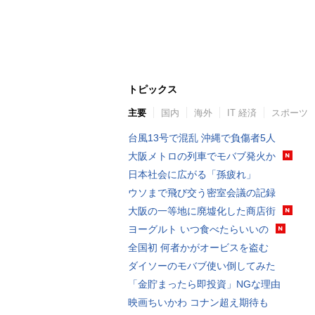
トピックス
主要
国内
海外
IT 経済
スポーツ
台風13号で混乱 沖縄で負傷者5人
大阪メトロの列車でモバブ発火か
日本社会に広がる「孫疲れ」
ウソまで飛び交う密室会議の記録
大阪の一等地に廃墟化した商店街
ヨーグルト いつ食べたらいいの
全国初 何者かがオービスを盗む
ダイソーのモバブ使い倒してみた
「金貯まったら即投資」NGな理由
映画ちいかわ コナン超え期待も