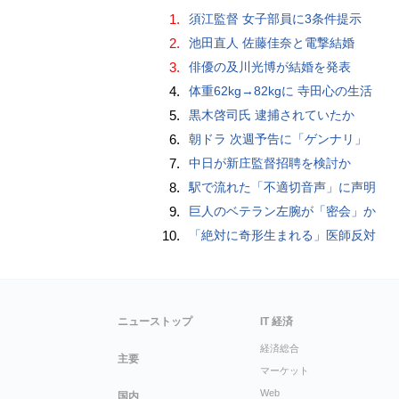
1.
須江監督 女子部員に3条件提示
2.
池田直人 佐藤佳奈と電撃結婚
3.
俳優の及川光博が結婚を発表
4.
体重62kg→82kgに 寺田心の生活
5.
黒木啓司氏 逮捕されていたか
6.
朝ドラ 次週予告に「ゲンナリ」
7.
中日が新庄監督招聘を検討か
8.
駅で流れた「不適切音声」に声明
9.
巨人のベテラン左腕が「密会」か
10.
「絶対に奇形生まれる」医師反対
ニューストップ
IT 経済
経済総合
主要
マーケット
Web
国内