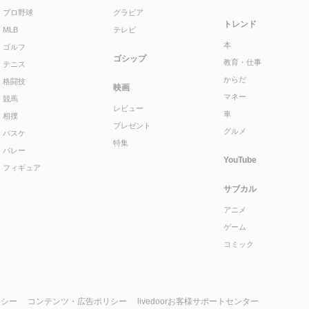
プロ野球
グラビア
トレンド
MLB
テレビ
本
ゴルフ
ゴシップ
教育・仕事
テニス
からだ
格闘技
映画
マネー
競馬
レビュー
車
相撲
プレゼント
グルメ
バスケ
特集
バレー
YouTube
フィギュア
サブカル
アニメ
ゲーム
コミック
リシー
コンテンツ・広告ポリシー
livedoorお客様サポートセンター