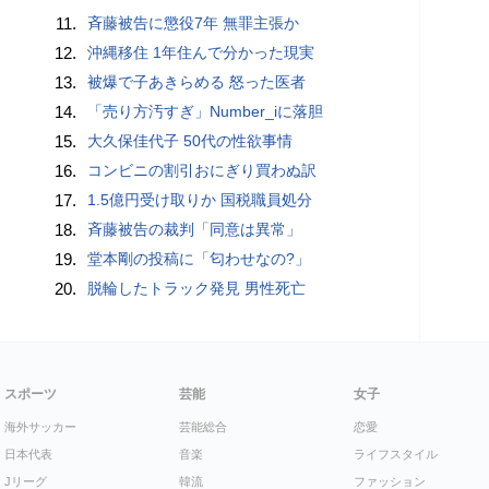
11.
斉藤被告に懲役7年 無罪主張か
12.
沖縄移住 1年住んで分かった現実
13.
被爆で子あきらめる 怒った医者
14.
「売り方汚すぎ」Number_iに落胆
15.
大久保佳代子 50代の性欲事情
16.
コンビニの割引おにぎり買わぬ訳
17.
1.5億円受け取りか 国税職員処分
18.
斉藤被告の裁判「同意は異常」
19.
堂本剛の投稿に「匂わせなの?」
20.
脱輪したトラック発見 男性死亡
スポーツ
芸能
女子
海外サッカー
芸能総合
恋愛
日本代表
音楽
ライフスタイル
Jリーグ
韓流
ファッション