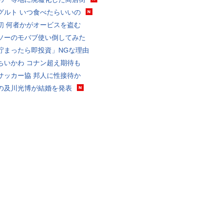
グルト いつ食べたらいいの
初 何者かがオービスを盗む
ソーのモバブ使い倒してみた
貯まったら即投資」NGな理由
ちいかわ コナン超え期待も
サッカー協 邦人に性接待か
の及川光博が結婚を発表