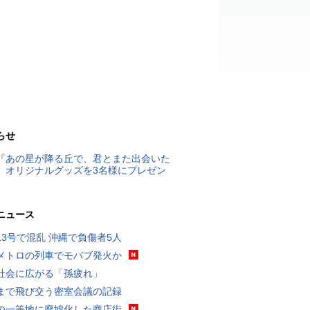
らせ
『あの星が降る丘で、君とまた出会いた
』オリジナルグッズを3名様にプレゼン
ニュース
13号で混乱 沖縄で負傷者5人
メトロの列車でモバブ発火か
社会に広がる「孫疲れ」
まで飛び交う密室会議の記録
の一等地に廃墟化した商店街