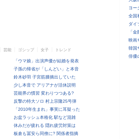
ヨー
全国
ダイ
「金
映画
韓国
芸能
ゴシップ
女子
トレンド
俳優
「ウマ娘」出演声優が結婚を発表
子孫の帰省が「しんどい」と本音
鈴木砂羽 子宮筋腫摘出していた
少し本音で アリアナが活休説明
芸能界の慣習 変わりつつある?
反撃の特大ソロ 村上宗隆25号弾
「2010年生まれ」事実に耳疑った
お盆ラッシュ本格化 駅など混雑
休みだが疲れる 隠れ疲労対策は
板倉も冨安ら同僚に? 関係者指摘