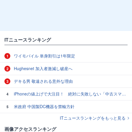
ITニュースランキング
ワイモバイル 単身割引は1年限定
1
Hughesnet 加入者激減し破産へ
2
デキる男 敬遠される意外な理由
3
iPhoneの値上げで大注目！ 絶対に失敗しない「中古スマホ」の売り方＆買い方
4
米政府 中国製DC機器を禁輸方針
5
ITニュースランキングをもっと見る
画像アクセスランキング