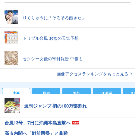
りくりゅうに「そろそろ飽きた」
トリプル台風 お盆の天気予想
セクシー女優の寄付報告 中傷も
画像アクセスランキングをもっと見る
主要
国内
海外
IT 経済
ス
週刊ジャンプ 初の100万部割れ
台風13号、7日に沖縄本島直撃へ
高市内閣へ「戦前回帰」と非難