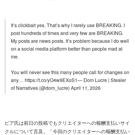
It’s clickbait yes. That’s why I rarely use BREAKING. I
post hundreds of times and very few are BREAKING.
My posts are news posts. It’s problem because I do well
on a social media platform better than people mad at
me.
You will never see this many people call for changes on
any… https://t.co/yO4w9EXoS1— Dom Lucre | Stealer
of Narratives (@dom_lucre) April 11, 2026
ビア氏は前日の投稿でもクリエイターへの報酬支払いサイ
クルについて言及。「今回のクリエイターへの報酬支払い