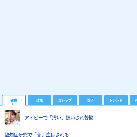
健康
芸能
ゴシップ
女子
トレンド
Y
アトピーで「汚い」扱いされ苦悩
認知症研究で「音」注目される