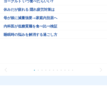
ヨーグルト いつ食べたらいい?
休みだが疲れる 隠れ疲労対策は
母が娘に減量強要→家庭内別居へ
内科医が低糖質麺を食べ比べ検証
睡眠時の悩みを解消する過ごし方