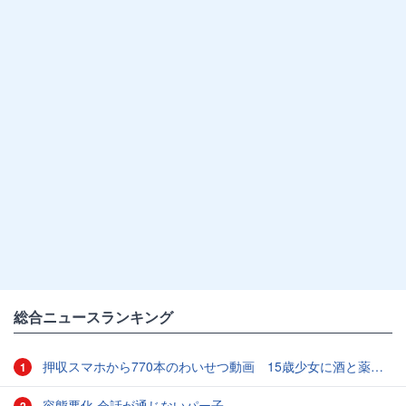
総合ニュースランキング
押収スマホから770本のわいせつ動画 15歳少女に酒と薬飲ませ性的暴行か 54歳男を再逮捕 「薬もありますよ」とSNSで誘い出し
1
容態悪化 会話が通じないパー子
2