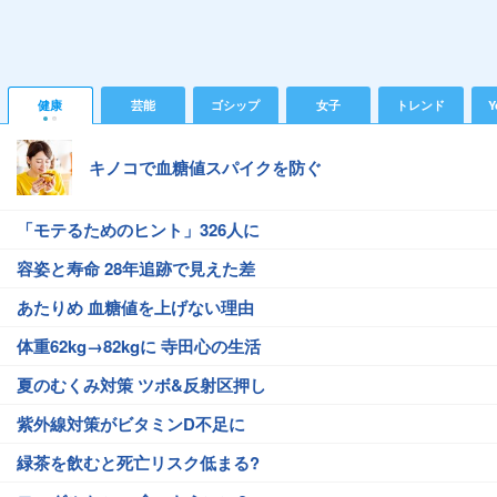
健康
芸能
ゴシップ
女子
トレンド
Y
キノコで血糖値スパイクを防ぐ
「モテるためのヒント」326人に
容姿と寿命 28年追跡で見えた差
あたりめ 血糖値を上げない理由
体重62kg→82kgに 寺田心の生活
夏のむくみ対策 ツボ&反射区押し
紫外線対策がビタミンD不足に
緑茶を飲むと死亡リスク低まる?