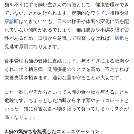
猫を不幸にする飼い主さんの特徴として、健康管理ができ
ていないことがあげられます。定期的な
ワクチン
接種や
健
康診断
はできていても、日常の様子や体調の変化に気を配
れていない傾向があるでしょう。猫は痛みや不調を隠す習
性があるため、日頃から意識して観察しなければ、
病気
を
見逃す原因になりえます。
食事管理も猫の健康に直結します。与えすぎによる肥満や
それに伴う糖尿病、関節疾患のリスクを高め、不足すれば
栄養失調を招きます。適切な量を守ることが大切です。
また、欲しがるからといって人間の食べ物を与えることも
危険です。ちょっとした油断からネギ類やチョコレートと
いった、猫に有害な食べ物を誤って食べてしまうリスクが
高くなります。
2.猫の気持ちを無視したコミュニケーション