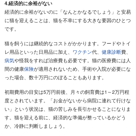
4.経済的に余裕がない
経済的に余裕がないのに「なんとかなるでしょう」と安易
に猫を迎えることは、猫を不幸にする大きな要因のひとつ
です。
猫を飼うには継続的なコストがかかります。フードやトイ
レ用品といった日用品に加え、
ワクチン
代、
健康診断
費、
病気
や怪我をすれば治療費も必要です。猫の医療費には人
間の健康
保険
が適用されないため、手術や入院が必要にな
った場合、数十万円にのぼることもあります。
初期費用の目安は5万円前後、月々の飼育費は1～2万円程
度とされています。「お金がないから病院に連れて行けな
い」という状況は、猫の苦しみを長引かせることになりま
す。猫を迎える前に、経済的な準備が整っているかどう
か、冷静に判断しましょう。