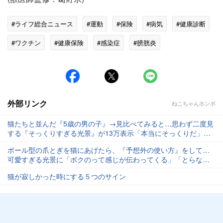
#ライフ総合ニュース
#運動
#保険
#病気
#健康診断
#ワクチン
#健康保険
#感染症
#膀胱炎
外部リンク
ねこちゃんホンポ
猫たちと並んだ『5歳の男の子』→見比べてみると…思わず二度見
する『そっくりすぎる光景』が13万表示「本当にそっくりだ」
「素敵な兄弟」
ポール型の爪とぎを猫にあげたら、『予想外の使い方』をして…
可愛すぎる光景に「ボクのって感じが伝わってくる」「とらない
よｗ」と反響
猫が寂しかった時にする５つのサイン