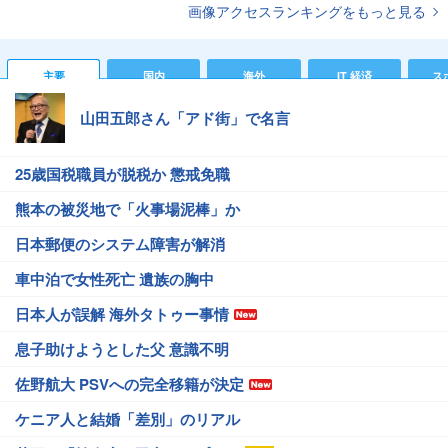
画像アクセスランキングをもっと見る
主要
国内
海外
IT 経済
ス
山田五郎さん「アド街」で名言
25歳国税職員が脱税か 懲戒免職
熊本の被災地で「火事場泥棒」か
日本郵便のシステム障害が解消
車中泊で女性死亡 遺族の胸中
日本人が誤解 海外タトゥー事情
息子助けようとした父 意識不明
佐野航大 PSVへの完全移籍が決定
ケニア人と結婚「差別」のリアル