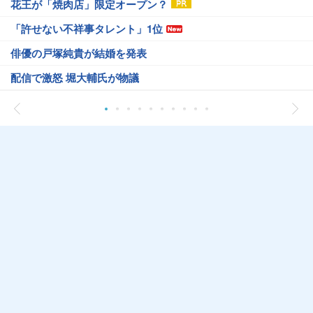
花王が「焼肉店」限定オープン？
「許せない不祥事タレント」1位
俳優の戸塚純貴が結婚を発表
配信で激怒 堀大輔氏が物議