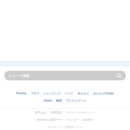
Peachy
ブログ
ショッピング
バンク
みんかぶ
みんかぶChoice
Kstyle
株探
プレスリリース
運営会社
利用規約
プライバシーポリシー
livedoorお客様サポートセンター
livedoor
コンテンツ・広告ポリシー