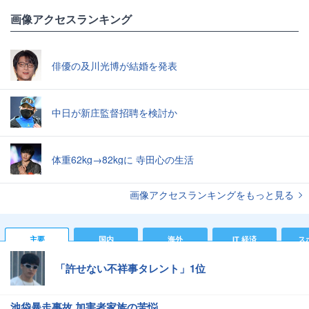
画像アクセスランキング
俳優の及川光博が結婚を発表
中日が新庄監督招聘を検討か
体重62kg→82kgに 寺田心の生活
画像アクセスランキングをもっと見る
主要
国内
海外
IT 経済
ス
「許せない不祥事タレント」1位
池袋暴走事故 加害者家族の苦悩