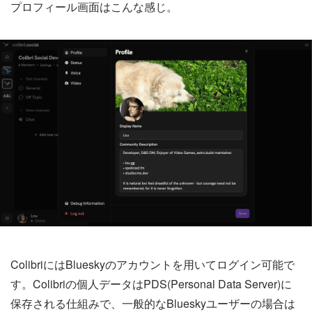
プロフィール画面はこんな感じ。
ColibriにはBlueskyのアカウントを用いてログイン可能で
す。Colibriの個人データはPDS(Personal Data Server)に
保存される仕組みで、一般的なBlueskyユーザーの場合は