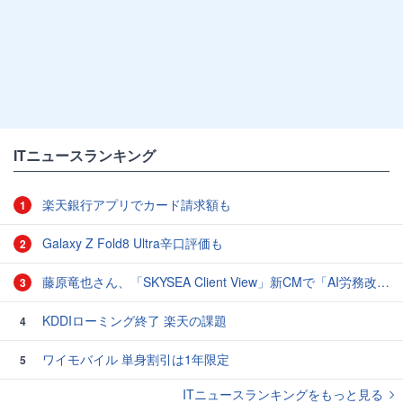
ITニュースランキング
楽天銀行アプリでカード請求額も
1
Galaxy Z Fold8 Ultra辛口評価も
2
藤原竜也さん、「SKYSEA Client View」新CMで「AI労務改善」をアピール 働き方をAIが分析したら「すぐに休んで」と言われる？
3
KDDIローミング終了 楽天の課題
4
ワイモバイル 単身割引は1年限定
5
ITニュースランキングをもっと見る