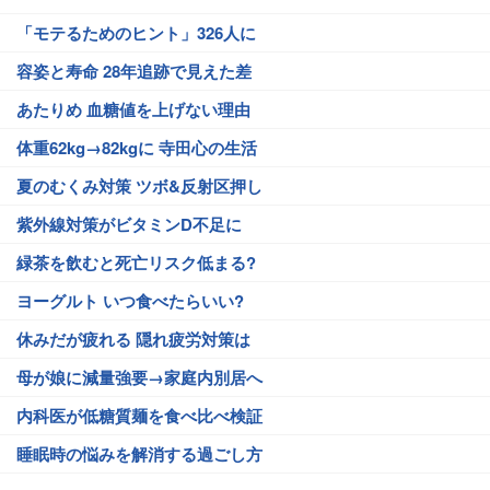
「モテるためのヒント」326人に
容姿と寿命 28年追跡で見えた差
あたりめ 血糖値を上げない理由
体重62kg→82kgに 寺田心の生活
夏のむくみ対策 ツボ&反射区押し
紫外線対策がビタミンD不足に
緑茶を飲むと死亡リスク低まる?
ヨーグルト いつ食べたらいい?
休みだが疲れる 隠れ疲労対策は
母が娘に減量強要→家庭内別居へ
内科医が低糖質麺を食べ比べ検証
睡眠時の悩みを解消する過ごし方