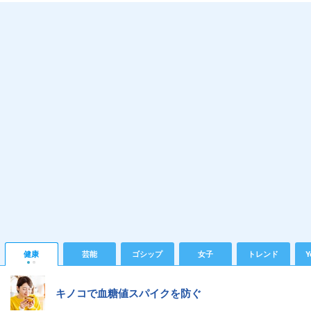
健康
芸能
ゴシップ
女子
トレンド
Y
キノコで血糖値スパイクを防ぐ