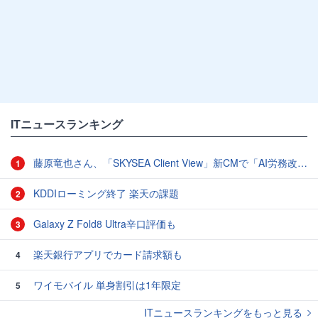
ITニュースランキング
藤原竜也さん、「SKYSEA Client View」新CMで「AI労務改善」をアピール 働き方をAIが分析したら「すぐに休んで」と言われる？
1
KDDIローミング終了 楽天の課題
2
Galaxy Z Fold8 Ultra辛口評価も
3
楽天銀行アプリでカード請求額も
4
ワイモバイル 単身割引は1年限定
5
ITニュースランキングをもっと見る