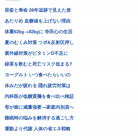
容姿と寿命 28年追跡で見えた差
あたりめ 血糖値を上げない理由
体重62kg→82kgに 寺田心の生活
夏のむくみ対策 ツボ&反射区押し
紫外線対策がビタミンD不足に
緑茶を飲むと死亡リスク低まる?
ヨーグルト いつ食べたらいいの
休みだが疲れる 隠れ疲労対策は
内科医が低糖質麺を食べ比べ検証
母が娘に減量強要→家庭内別居へ
睡眠時の悩みを解消する過ごし方
運動より代謝 人体の省エネ戦略