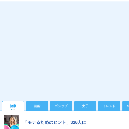
健康
芸能
ゴシップ
女子
トレンド
Y
「モテるためのヒント」326人に