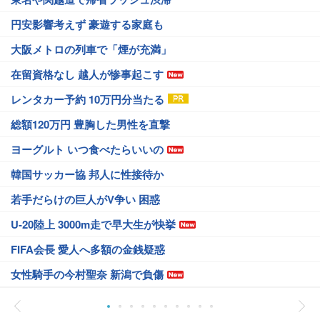
円安影響考えず 豪遊する家庭も
大阪メトロの列車で「煙が充満」
在留資格なし 越人が惨事起こす
レンタカー予約 10万円分当たる
総額120万円 豊胸した男性を直撃
ヨーグルト いつ食べたらいいの
韓国サッカー協 邦人に性接待か
若手だらけの巨人がV争い 困惑
U-20陸上 3000m走で早大生が快挙
FIFA会長 愛人へ多額の金銭疑惑
女性騎手の今村聖奈 新潟で負傷