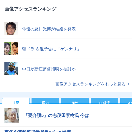
画像アクセスランキング
俳優の及川光博が結婚を発表
朝ドラ 次週予告に「ゲンナリ」
中日が新庄監督招聘を検討か
画像アクセスランキングをもっと見る
主要
国内
海外
IT 経済
ス
「要介護5」の志茂田景樹氏 今は
東名や関越道で帰省ラッシュ渋滞