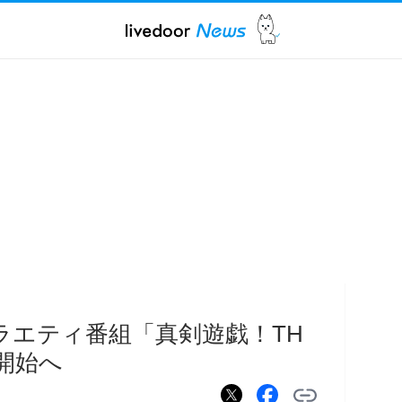
ラエティ番組「真剣遊戯！TH
開始へ