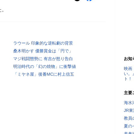
た。
ラウール 印象的な逆転劇の背景
桑木明かす 優勝賞金は「円で」
マジ戦闘態勢に 有吉が怒り告白
お知
明治時代の「幻の焼物」に衝撃値
映画
い。
「ミヤネ屋」後番MCに村上信五
ト！
主要
海水
JR
教員
夏の
表参