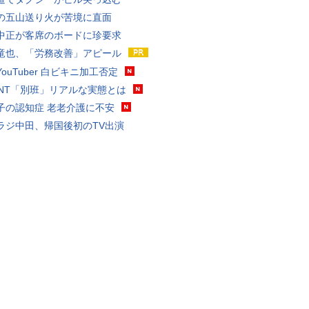
の五山送り火が苦境に直面
中正が客席のボードに珍要求
竜也、「労務改善」アピール
ouTuber 白ビキニ加工否定
VANT「別班」リアルな実態とは
子の認知症 老老介護に不安
ラジ中田、帰国後初のTV出演