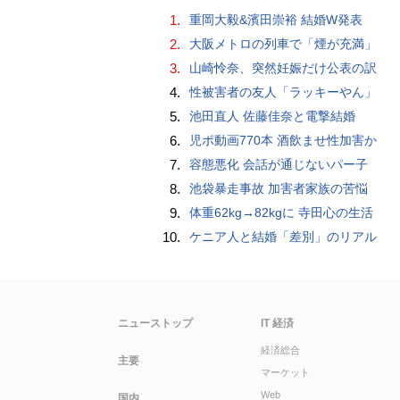
1.
重岡大毅&濱田崇裕 結婚W発表
2.
大阪メトロの列車で「煙が充満」
3.
山崎怜奈、突然妊娠だけ公表の訳
4.
性被害者の友人「ラッキーやん」
5.
池田直人 佐藤佳奈と電撃結婚
6.
児ポ動画770本 酒飲ませ性加害か
7.
容態悪化 会話が通じないパー子
8.
池袋暴走事故 加害者家族の苦悩
9.
体重62kg→82kgに 寺田心の生活
10.
ケニア人と結婚「差別」のリアル
ニューストップ
IT 経済
経済総合
主要
マーケット
Web
国内