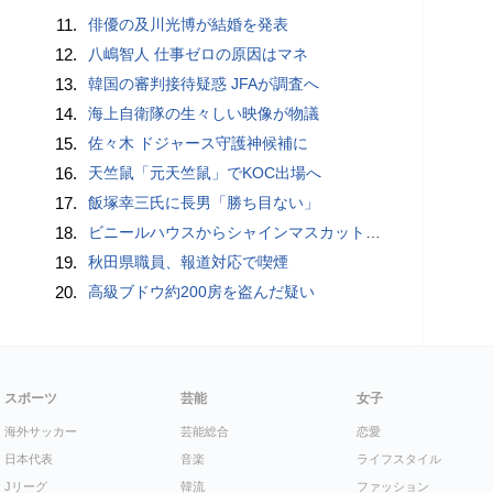
11.
俳優の及川光博が結婚を発表
12.
八嶋智人 仕事ゼロの原因はマネ
13.
韓国の審判接待疑惑 JFAが調査へ
14.
海上自衛隊の生々しい映像が物議
15.
佐々木 ドジャース守護神候補に
16.
天竺鼠「元天竺鼠」でKOC出場へ
17.
飯塚幸三氏に長男「勝ち目ない」
18.
ビニールハウスからシャインマスカット約200房を盗んだ疑い ネットで販売か 無職の男（42）逮捕 岡山県警
19.
秋田県職員、報道対応で喫煙
20.
高級ブドウ約200房を盗んだ疑い
スポーツ
芸能
女子
海外サッカー
芸能総合
恋愛
日本代表
音楽
ライフスタイル
Jリーグ
韓流
ファッション