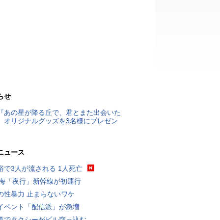
らせ
『あの星が降る丘で、君とまた出会いた
』オリジナルグッズを3名様にプレゼン
ニュース
浴で3人が流される 1人死亡
東海「夜行」新幹線が初運行
の性暴力 止まらないワケ
イベント「配信派」が急増
道でタクシーがビル突っ込む