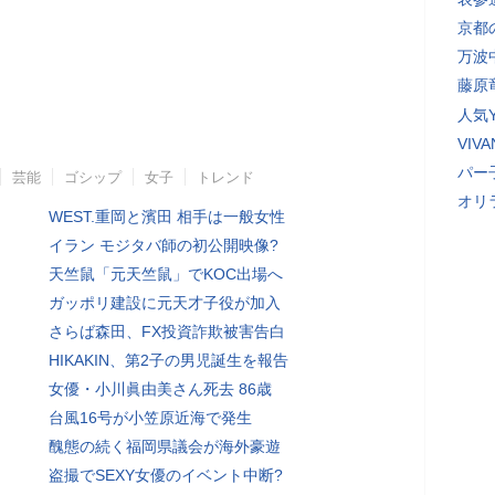
京都
万波
藤原
人気Y
VI
パー
芸能
ゴシップ
女子
トレンド
オリ
WEST.重岡と濱田 相手は一般女性
イラン モジタバ師の初公開映像?
天竺鼠「元天竺鼠」でKOC出場へ
ガッポリ建設に元天才子役が加入
さらば森田、FX投資詐欺被害告白
HIKAKIN、第2子の男児誕生を報告
女優・小川眞由美さん死去 86歳
台風16号が小笠原近海で発生
醜態の続く福岡県議会が海外豪遊
盗撮でSEXY女優のイベント中断?