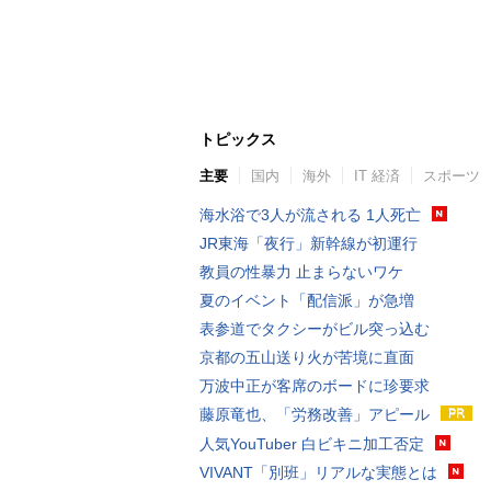
トピックス
主要
国内
海外
IT 経済
スポーツ
海水浴で3人が流される 1人死亡
JR東海「夜行」新幹線が初運行
教員の性暴力 止まらないワケ
夏のイベント「配信派」が急増
表参道でタクシーがビル突っ込む
京都の五山送り火が苦境に直面
万波中正が客席のボードに珍要求
藤原竜也、「労務改善」アピール
人気YouTuber 白ビキニ加工否定
VIVANT「別班」リアルな実態とは