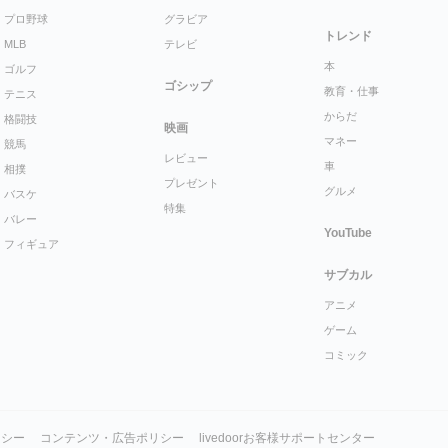
プロ野球
グラビア
トレンド
MLB
テレビ
本
ゴルフ
ゴシップ
教育・仕事
テニス
からだ
格闘技
映画
マネー
競馬
レビュー
車
相撲
プレゼント
グルメ
バスケ
特集
バレー
YouTube
フィギュア
サブカル
アニメ
ゲーム
コミック
リシー
コンテンツ・広告ポリシー
livedoorお客様サポートセンター