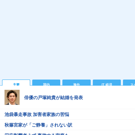
主要
国内
海外
IT 経済
ス
俳優の戸塚純貴が結婚を発表
池袋暴走事故 加害者家族の苦悩
秋篠宮家が「ご静養」されない訳