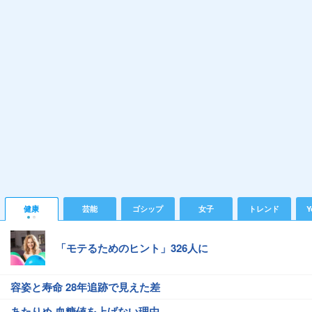
健康
芸能
ゴシップ
女子
トレンド
Y
「モテるためのヒント」326人に
容姿と寿命 28年追跡で見えた差
あたりめ 血糖値を上げない理由