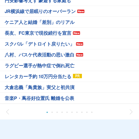
円安影響考えず 豪遊する家庭も
JR横浜線で居眠りのオーバーラン
ケニア人と結婚「差別」のリアル
長友、FC東京で現役続行を宣言
スクバル「デトロイト戻りたい」
八村、バスケ代表活動の思い激白
ラグビー選手が熱中症で倒れ死亡
レンタカー予約 10万円分当たる
大倉忠義「鳥貴族」実父と初共演
音楽P・蔦谷好位置氏 離婚を公表