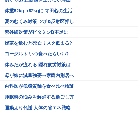
体重62kg→82kgに 寺田心の生活
夏のむくみ対策 ツボ&反射区押し
紫外線対策がビタミンD不足に
緑茶を飲むと死亡リスク低まる?
ヨーグルト いつ食べたらいい?
休みだが疲れる 隠れ疲労対策は
母が娘に減量強要→家庭内別居へ
内科医が低糖質麺を食べ比べ検証
睡眠時の悩みを解消する過ごし方
運動より代謝 人体の省エネ戦略