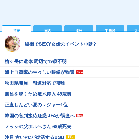
主要
国内
海外
IT 経済
ス
盗撮でSEXY女優のイベント中断?
槍ヶ岳に遺体 周辺で19歳不明
海上自衛隊の生々しい映像が物議
秋田県職員、報道対応で喫煙
風呂を覗くため敷地侵入 49歳男
正直しんどい夏のレジャー1位
韓国の審判接待疑惑 JFAが調査へ
メッシの父ホルヘさん 68歳死去
注目 古いPCが復活するUSB