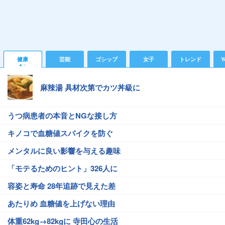
健康
芸能
ゴシップ
女子
トレンド
Y
麻辣湯 具材次第でカツ丼級に
うつ病患者の本音とNGな接し方
キノコで血糖値スパイクを防ぐ
メンタルに良い影響を与える趣味
「モテるためのヒント」326人に
容姿と寿命 28年追跡で見えた差
あたりめ 血糖値を上げない理由
体重62kg→82kgに 寺田心の生活