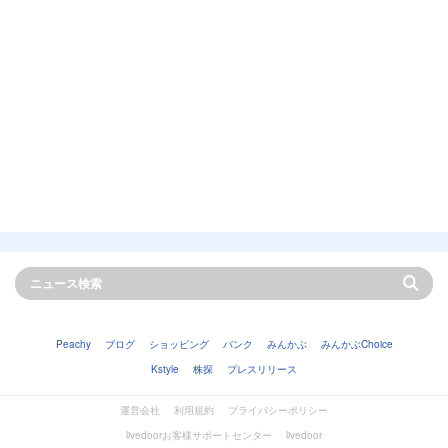
Peachy
ブログ
ショッピング
バンク
みんかぶ
みんかぶChoice
Kstyle
株探
プレスリリース
運営会社
利用規約
プライバシーポリシー
livedoorお客様サポートセンター
livedoor