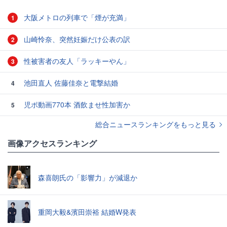
大阪メトロの列車で「煙が充満」
1
山崎怜奈、突然妊娠だけ公表の訳
2
性被害者の友人「ラッキーやん」
3
池田直人 佐藤佳奈と電撃結婚
4
児ポ動画770本 酒飲ませ性加害か
5
総合ニュースランキングをもっと見る
画像アクセスランキング
森喜朗氏の「影響力」が減退か
重岡大毅&濱田崇裕 結婚W発表