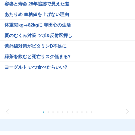
容姿と寿命 28年追跡で見えた差
あたりめ 血糖値を上げない理由
体重62kg→82kgに 寺田心の生活
夏のむくみ対策 ツボ&反射区押し
紫外線対策がビタミンD不足に
緑茶を飲むと死亡リスク低まる?
ヨーグルト いつ食べたらいい?