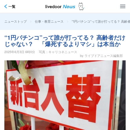
一覧
>
>
“1円パチンコ”って誰が打ってる？ 高
ニューストップ
仕事・教育ニュース
“1円パチンコ”って誰が打ってる？ 高齢者だけ
じゃない？ 「爆死するよりマシ」は本当か
2025年6月3日 6時0分
写真：キャリコネニュース
by ライブドアニュース編集部