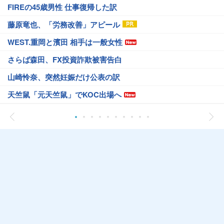
FIREの45歳男性 仕事復帰した訳
藤原竜也、「労務改善」アピール
WEST.重岡と濱田 相手は一般女性
さらば森田、FX投資詐欺被害告白
山崎怜奈、突然妊娠だけ公表の訳
天竺鼠「元天竺鼠」でKOC出場へ