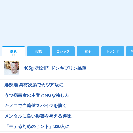
健康
芸能
ゴシップ
女子
トレンド
Y
465gで321円 ドンキプリン品薄
麻辣湯 具材次第でカツ丼級に
うつ病患者の本音とNGな接し方
キノコで血糖値スパイクを防ぐ
メンタルに良い影響を与える趣味
「モテるためのヒント」326人に