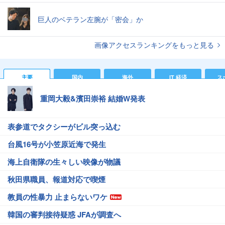
巨人のベテラン左腕が「密会」か
画像アクセスランキングをもっと見る
主要
国内
海外
IT 経済
ス
重岡大毅&濱田崇裕 結婚W発表
表参道でタクシーがビル突っ込む
台風16号が小笠原近海で発生
海上自衛隊の生々しい映像が物議
秋田県職員、報道対応で喫煙
教員の性暴力 止まらないワケ
韓国の審判接待疑惑 JFAが調査へ