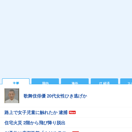
主要
国内
海外
IT 経済
ス
歌舞伎俳優 20代女性ひき逃げか
路上で女子児童に触れたか 逮捕
住宅火災 2階から飛び降り脱出