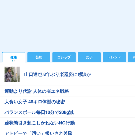
健康
芸能
ゴシップ
女子
トレンド
Y
山口達也 8年ぶり楽器姿に感涙か
運動より代謝 人体の省エネ戦略
大食い女子 46キロ体型の秘密
バランスボール毎日10分で20kg減
躁状態引き起こしかねないNG行動
アトピーで「汚い」扱いされ苦悩