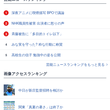
深夜アニメに喫煙描写 BPOで議論
1
NHK職員性被害 出演者に怒りの声
2
斉藤被告に「多目的トイレ以下」
3
みな実を守った? 粋な行動に称賛
4
高校生の信子 勉強中の姿を公開
5
芸能ニュースランキングをもっと見る
画像アクセスランキング
中日が新庄監督招聘を検討か
関東「真夏の暑さ」は終了か