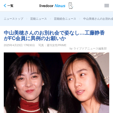
一覧
>
>
>
中山美穂さんのお別れ会
ニューストップ
芸能ニュース
芸能総合ニュース
中山美穂さんのお別れ会で姿なし…工藤静香
がFC会員に異例のお願いか
2025年4月23日 17時30分
写真：週刊女性PRIME
by ライブドアニュース編集部