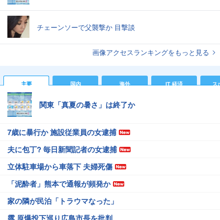
チェーンソーで父襲撃か 目撃談
画像アクセスランキングをもっと見る
主要
国内
海外
IT 経済
ス
関東「真夏の暑さ」は終了か
7歳に暴行か 施設従業員の女逮捕
夫に包丁? 毎日新聞記者の女逮捕
立体駐車場から車落下 夫婦死傷
「泥酔者」熊本で通報が頻発か
家の隣が民泊「トラウマなった」
露 原爆投下巡り広島市長を批判