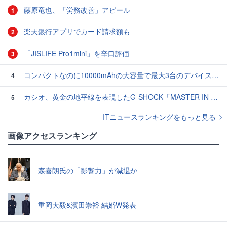
藤原竜也、「労務改善」アピール
1
楽天銀行アプリでカード請求額も
2
「JISLIFE Pro1mini」を辛口評価
3
コンパクトなのに10000mAhの大容量で最大3台のデバイスを同時充電できる半固体モバイルバッテリー「SMARTCOBY Pro SLIM SS」レビュー
4
カシオ、黄金の地平線を表現したG-SHOCK「MASTER IN HORIZON GOLD」3モデル
5
ITニュースランキングをもっと見る
画像アクセスランキング
森喜朗氏の「影響力」が減退か
重岡大毅&濱田崇裕 結婚W発表