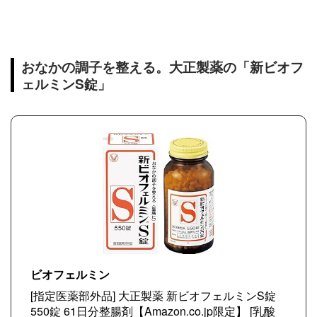
おなかの調子を整える。大正製薬の「新ビオフ
ェルミンS錠」
ビオフェルミン
[指定医薬部外品] 大正製薬 新ビオフェルミンS錠
550錠 61日分整腸剤【Amazon.co.jp限定】 [乳酸