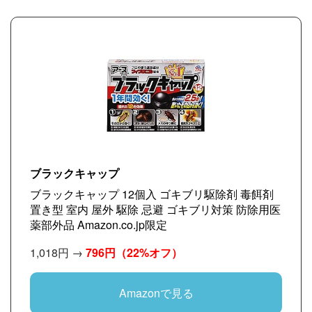
ブラックキャップ
ブラックキャップ 12個入 ゴキブリ駆除剤 毒餌剤
置き型 室内 屋外 駆除 忌避 ゴキブリ対策 防除用医
薬部外品 Amazon.co.jp限定
1,018円 →
796円
（22%オフ）
Amazonで見る