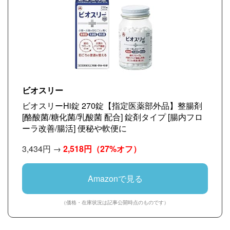
ビオスリー
ビオスリーHi錠 270錠【指定医薬部外品】整腸剤
[酪酸菌/糖化菌/乳酸菌 配合] 錠剤タイプ [腸内フロ
ーラ改善/腸活] 便秘や軟便に
3,434円 →
2,518円
（27%オフ）
Amazonで見る
（価格・在庫状況は記事公開時点のものです）