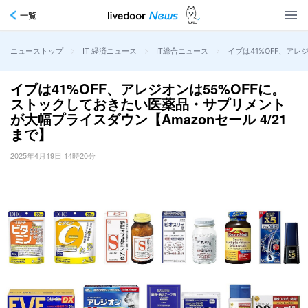
一覧
>
>
>
イブは41%OFF、アレ
ニューストップ
IT 経済ニュース
IT総合ニュース
イブは41%OFF、アレジオンは55%OFFに。
ストックしておきたい医薬品・サプリメント
が大幅プライスダウン【Amazonセール 4/21
まで】
2025年4月19日 14時20分