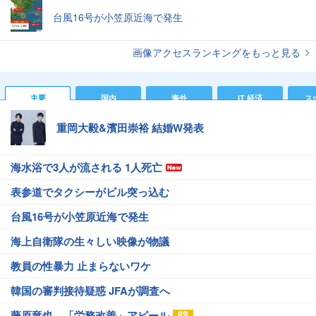
台風16号が小笠原近海で発生
画像アクセスランキングをもっと見る
主要
国内
海外
IT 経済
ス
重岡大毅&濱田崇裕 結婚W発表
海水浴で3人が流される 1人死亡
表参道でタクシーがビル突っ込む
台風16号が小笠原近海で発生
海上自衛隊の生々しい映像が物議
教員の性暴力 止まらないワケ
韓国の審判接待疑惑 JFAが調査へ
藤原竜也、「労務改善」アピール