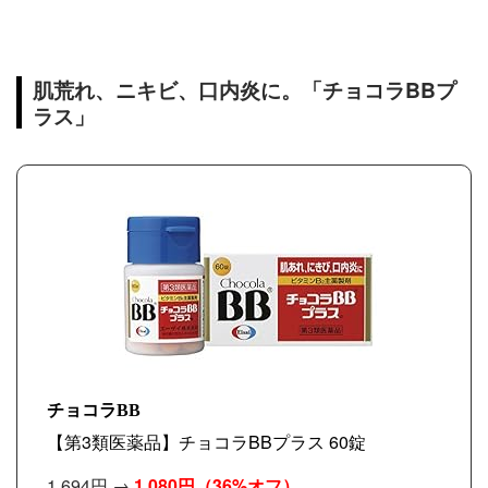
肌荒れ、ニキビ、口内炎に。「チョコラBBプ
ラス」
チョコラBB
【第3類医薬品】チョコラBBプラス 60錠
1,694円 →
1,080円
（36%オフ）