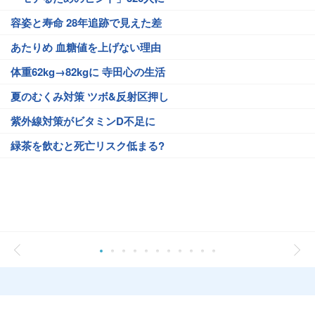
容姿と寿命 28年追跡で見えた差
あたりめ 血糖値を上げない理由
体重62kg→82kgに 寺田心の生活
夏のむくみ対策 ツボ&反射区押し
紫外線対策がビタミンD不足に
緑茶を飲むと死亡リスク低まる?