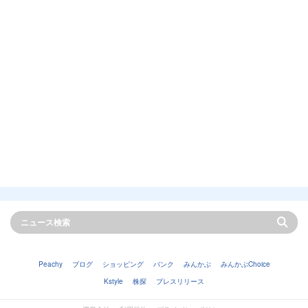
Peachy
ブログ
ショッピング
バンク
みんかぶ
みんかぶChoice
Kstyle
株探
プレスリリース