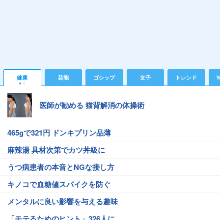
健康
芸能
ゴシップ
女子
トレンド
Y
医師が勧める 猫背解消の体操術
465gで321円 ドンキプリン品薄
麻辣湯 具材次第でカツ丼級に
うつ病患者の本音とNGな接し方
キノコで血糖値スパイクを防ぐ
メンタルに良い影響を与える趣味
「モテるためのヒント」326人に