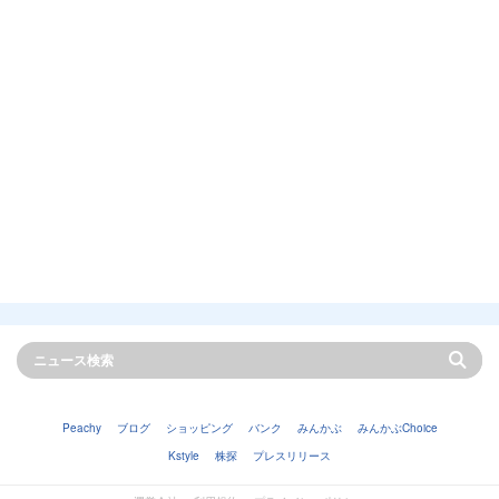
Peachy
ブログ
ショッピング
バンク
みんかぶ
みんかぶChoice
Kstyle
株探
プレスリリース