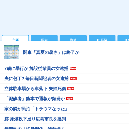
主要
国内
海外
IT 経済
ス
関東「真夏の暑さ」は終了か
7歳に暴行か 施設従業員の女逮捕
夫に包丁? 毎日新聞記者の女逮捕
立体駐車場から車落下 夫婦死傷
「泥酔者」熊本で通報が頻発か
家の隣が民泊「トラウマなった」
露 原爆投下巡り広島市長を批判
無期刑の「終身刑化」傾向続く