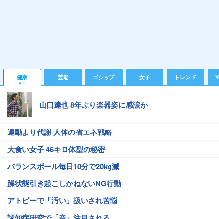
健康
芸能
ゴシップ
女子
トレンド
Y
山口達也 8年ぶり楽器姿に感涙か
運動より代謝 人体の省エネ戦略
大食い女子 46キロ体型の秘密
バランスボール毎日10分で20kg減
躁状態引き起こしかねないNG行動
アトピーで「汚い」扱いされ苦悩
認知症研究で「音」注目される