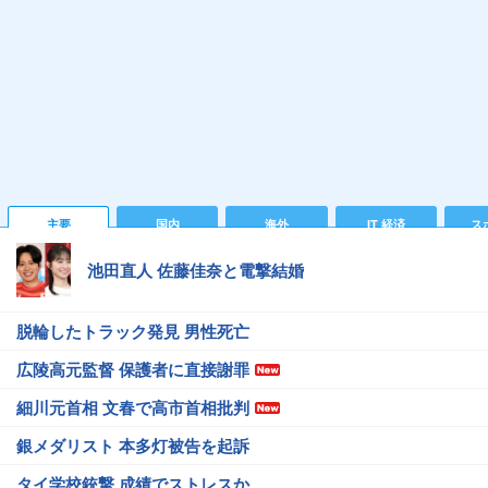
主要
国内
海外
IT 経済
ス
池田直人 佐藤佳奈と電撃結婚
脱輪したトラック発見 男性死亡
広陵高元監督 保護者に直接謝罪
細川元首相 文春で高市首相批判
銀メダリスト 本多灯被告を起訴
タイ学校銃撃 成績でストレスか