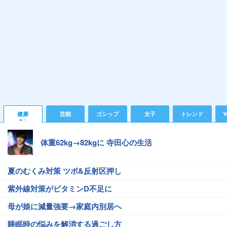
健康
芸能
ゴシップ
女子
トレンド
Y
体重62kg→82kgに 寺田心の生活
夏のむくみ対策 ツボ&反射区押し
紫外線対策がビタミンD不足に
母が娘に減量強要→家庭内別居へ
睡眠時の悩みを解消する過ごし方