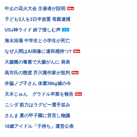
中止の花火大会 主催者が説明
子ども3人を2日半放置 母親逮捕
USJ神ライド 終了惜しむ声
海水浴場 中学生と小学生が死亡
なぜ人間はAI画像に違和感持つ?
大腸菌の毒素で大腸がんに 発表
高市氏の態度 芥川賞作家が批判
井脇ノブ子さん 体重38kg減の今
天木じゅん グラドル卒業を報告
ニシダ 筋力はラグビー選手並み
さんま 夏の甲子園に苦言し物議
18歳アイドル「子持ち」運営公表