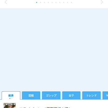
健康
芸能
ゴシップ
女子
トレンド
Y