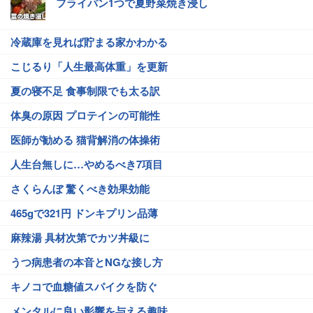
フライパン1つで夏野菜焼き浸し
冷蔵庫を見れば貯まる家かわかる
こじるり「人生最高体重」を更新
夏の寝不足 食事制限でも太る訳
体臭の原因 プロテインの可能性
医師が勧める 猫背解消の体操術
人生台無しに…やめるべき7項目
さくらんぼ 驚くべき効果効能
465gで321円 ドンキプリン品薄
麻辣湯 具材次第でカツ丼級に
うつ病患者の本音とNGな接し方
キノコで血糖値スパイクを防ぐ
メンタルに良い影響を与える趣味