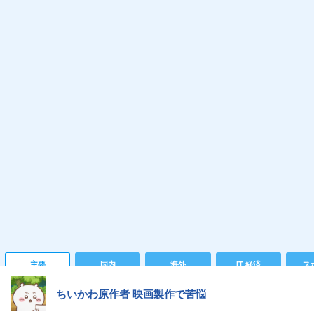
主要
国内
海外
IT 経済
ス
ちいかわ原作者 映画製作で苦悩