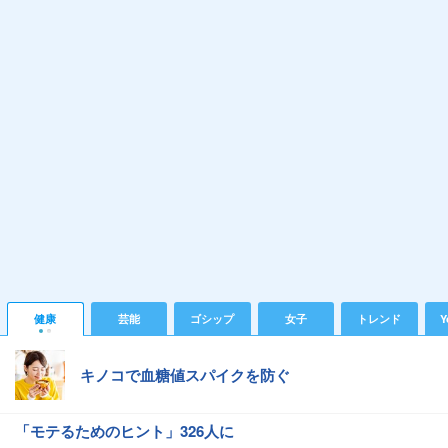
健康
芸能
ゴシップ
女子
トレンド
Y
キノコで血糖値スパイクを防ぐ
「モテるためのヒント」326人に