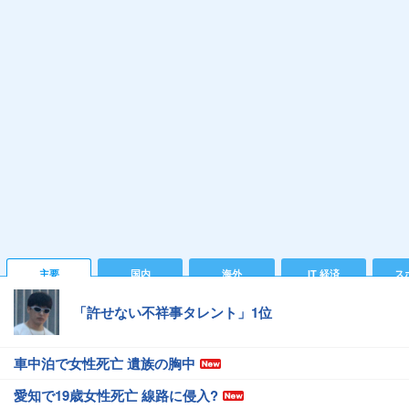
主要
国内
海外
IT 経済
ス
「許せない不祥事タレント」1位
車中泊で女性死亡 遺族の胸中
愛知で19歳女性死亡 線路に侵入?