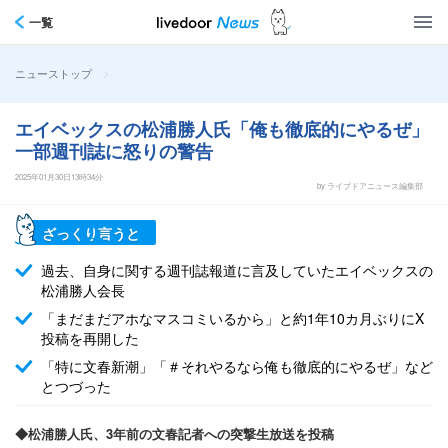
一覧
>
ニューストップ
エイベックスの松浦勝人氏「俺も徹底的にやるぜ」
一部週刊誌に怒りの警告
2025年01月30日13時34分
by ライブドアニュース編集部
ざっくり言うと
過去、自身に関する週刊誌報道に言及していたエイベックスの
松浦勝人会長
「まだまだアホなマスコミいるから」と約1年10カ月ぶりにX
投稿を再開した
「特に文春新潮」「＃それやるなら俺も徹底的にやるぜ」など
とつづった
◆松浦勝人氏、3年前の文春記者への突撃生放送を投稿