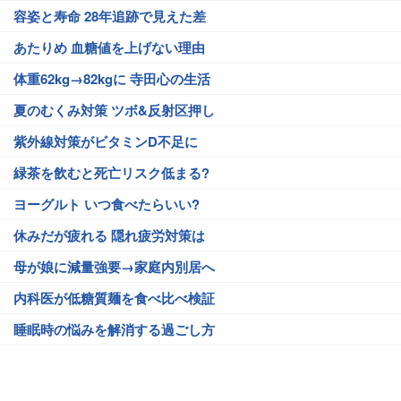
容姿と寿命 28年追跡で見えた差
あたりめ 血糖値を上げない理由
体重62kg→82kgに 寺田心の生活
夏のむくみ対策 ツボ&反射区押し
紫外線対策がビタミンD不足に
緑茶を飲むと死亡リスク低まる?
ヨーグルト いつ食べたらいい?
休みだが疲れる 隠れ疲労対策は
母が娘に減量強要→家庭内別居へ
内科医が低糖質麺を食べ比べ検証
睡眠時の悩みを解消する過ごし方