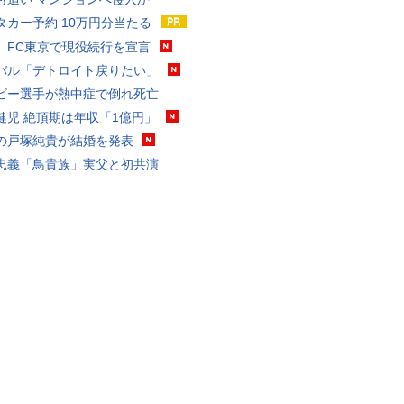
タカー予約 10万円分当たる
、FC東京で現役続行を宣言
バル「デトロイト戻りたい」
ビー選手が熱中症で倒れ死亡
健児 絶頂期は年収「1億円」
の戸塚純貴が結婚を発表
忠義「鳥貴族」実父と初共演