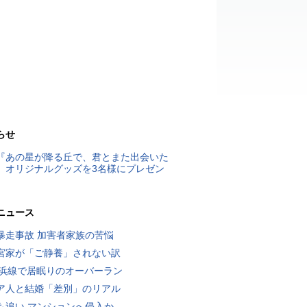
らせ
『あの星が降る丘で、君とまた出会いた
』オリジナルグッズを3名様にプレゼン
ニュース
暴走事故 加害者家族の苦悩
宮家が「ご静養」されない訳
横浜線で居眠りのオーバーラン
ア人と結婚「差別」のリアル
も追い マンションへ侵入か