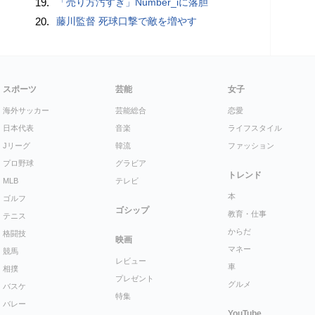
19.
「売り方汚すぎ」Number_iに落胆
20.
藤川監督 死球口撃で敵を増やす
スポーツ
芸能
女子
海外サッカー
芸能総合
恋愛
日本代表
音楽
ライフスタイル
Jリーグ
韓流
ファッション
プロ野球
グラビア
トレンド
MLB
テレビ
本
ゴルフ
ゴシップ
教育・仕事
テニス
からだ
格闘技
映画
マネー
競馬
レビュー
車
相撲
プレゼント
グルメ
バスケ
特集
バレー
YouTube