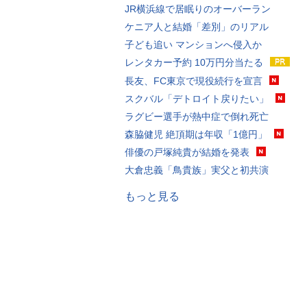
JR横浜線で居眠りのオーバーラン
ケニア人と結婚「差別」のリアル
子ども追い マンションへ侵入か
レンタカー予約 10万円分当たる
長友、FC東京で現役続行を宣言
スクバル「デトロイト戻りたい」
ラグビー選手が熱中症で倒れ死亡
森脇健児 絶頂期は年収「1億円」
俳優の戸塚純貴が結婚を発表
大倉忠義「鳥貴族」実父と初共演
もっと見る