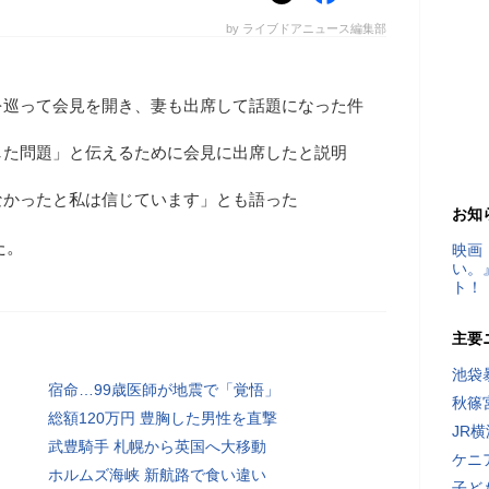
by ライブドアニュース編集部
を巡って会見を開き、妻も出席して話題になった件
した問題」と伝えるために会見に出席したと説明
なかったと私は信じています」とも語った
お知
た。
映画
い。
ト！
主要
池袋
宿命…99歳医師が地震で「覚悟」
秋篠
総額120万円 豊胸した男性を直撃
JR
武豊騎手 札幌から英国へ大移動
ケニ
ホルムズ海峡 新航路で食い違い
子ど