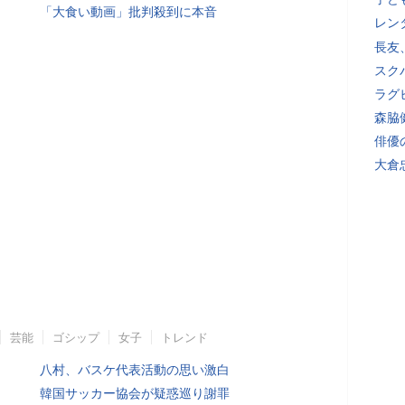
「大食い動画」批判殺到に本音
レン
長友
スク
ラグ
森脇
俳優
大倉
芸能
ゴシップ
女子
トレンド
八村、バスケ代表活動の思い激白
韓国サッカー協会が疑惑巡り謝罪