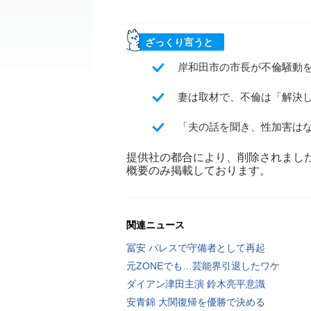
ざっくり言うと
岸和田市の市長が不倫騒動
妻は取材で、不倫は「解決
「夫の話を聞き、性加害は
提供社の都合により、削除されまし
概要のみ掲載しております。
関連ニュース
冨安 パレスで守備者として再起
元ZONEでも…芸能界引退したワケ
ダイアン津田主演 鈴木亮平意識
安青錦 大関復帰を優勝で決める