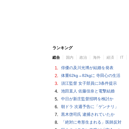
ランキング
総合
国内
政治
海外
経済
IT
1.
俳優の及川光博が結婚を発表
2.
体重62kg→82kgに 寺田心の生活
3.
須江監督 女子部員に3条件提示
4.
池田直人 佐藤佳奈と電撃結婚
5.
中日が新庄監督招聘を検討か
6.
朝ドラ 次週予告に「ゲンナリ」
7.
黒木啓司氏 逮捕されていたか
8.
「絶対に奇形生まれる」医師反対