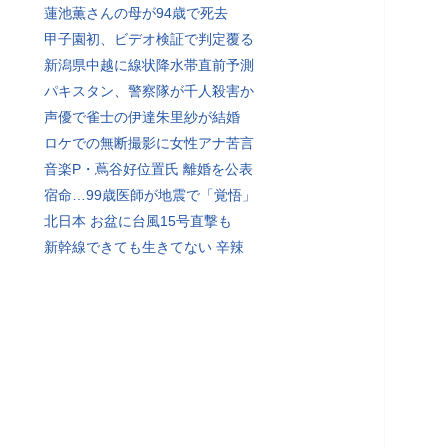
蓮池薫さんの母が94歳で死去
甲子園初、ビデオ検証で判定覆る
新潟県中越に線状降水帯直前予測
パキスタン、警察隊が千人殺害か
声優で雀士の伊達朱里紗が結婚
ロケでの無断撮影に女性アナ苦言
音楽P・蔦谷好位置氏 離婚を公表
宿命…99歳医師が地震で「覚悟」
北日本 お盆に台風15号直撃も
新幹線できても生きてない 辛辣