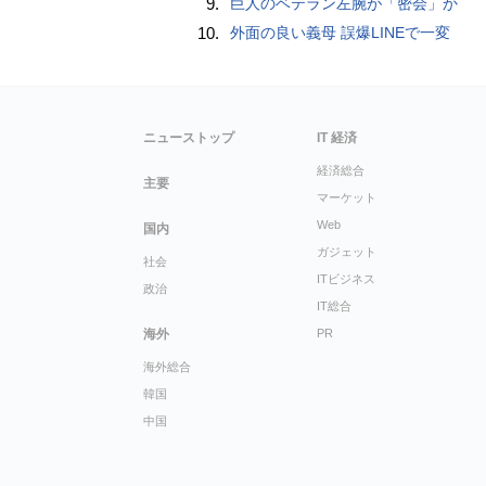
9.
巨人のベテラン左腕が「密会」か
10.
外面の良い義母 誤爆LINEで一変
ニューストップ
IT 経済
経済総合
主要
マーケット
Web
国内
ガジェット
社会
ITビジネス
政治
IT総合
海外
PR
海外総合
韓国
中国