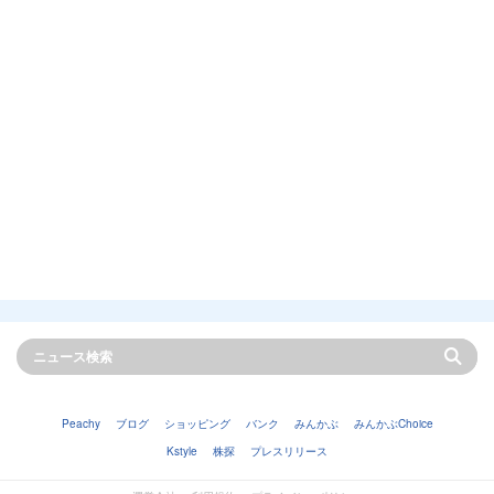
Peachy
ブログ
ショッピング
バンク
みんかぶ
みんかぶChoice
Kstyle
株探
プレスリリース