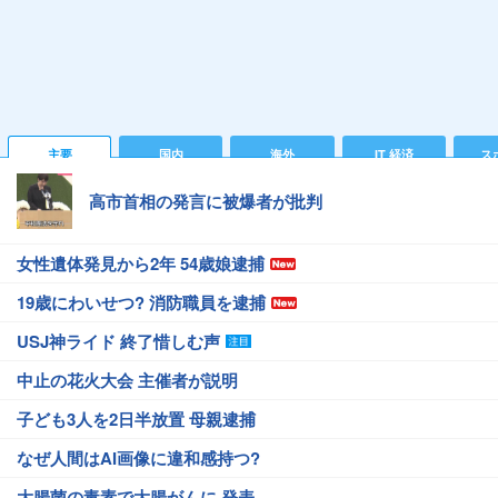
主要
国内
海外
IT 経済
ス
高市首相の発言に被爆者が批判
女性遺体発見から2年 54歳娘逮捕
19歳にわいせつ? 消防職員を逮捕
USJ神ライド 終了惜しむ声
中止の花火大会 主催者が説明
子ども3人を2日半放置 母親逮捕
なぜ人間はAI画像に違和感持つ?
大腸菌の毒素で大腸がんに 発表