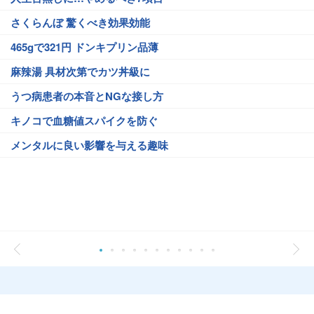
さくらんぼ 驚くべき効果効能
465gで321円 ドンキプリン品薄
麻辣湯 具材次第でカツ丼級に
うつ病患者の本音とNGな接し方
キノコで血糖値スパイクを防ぐ
メンタルに良い影響を与える趣味