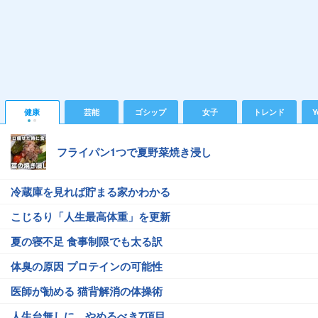
健康
芸能
ゴシップ
女子
トレンド
Y
フライパン1つで夏野菜焼き浸し
冷蔵庫を見れば貯まる家かわかる
こじるり「人生最高体重」を更新
夏の寝不足 食事制限でも太る訳
体臭の原因 プロテインの可能性
医師が勧める 猫背解消の体操術
人生台無しに…やめるべき7項目