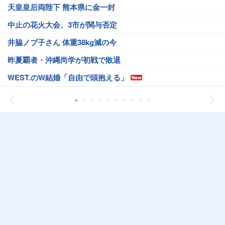
天皇皇后両陛下 熊本県に金一封
中止の花火大会、3市が関与否定
井脇ノブ子さん 体重38kg減の今
昨夏覇者・沖縄尚学が初戦で敗退
WEST.のW結婚「自由で頭抱える」