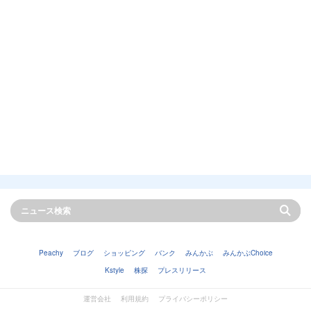
Peachy
ブログ
ショッピング
バンク
みんかぶ
みんかぶChoice
Kstyle
株探
プレスリリース
運営会社
利用規約
プライバシーポリシー