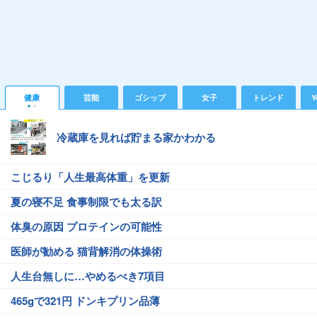
健康
芸能
ゴシップ
女子
トレンド
Y
冷蔵庫を見れば貯まる家かわかる
こじるり「人生最高体重」を更新
夏の寝不足 食事制限でも太る訳
体臭の原因 プロテインの可能性
医師が勧める 猫背解消の体操術
人生台無しに…やめるべき7項目
465gで321円 ドンキプリン品薄