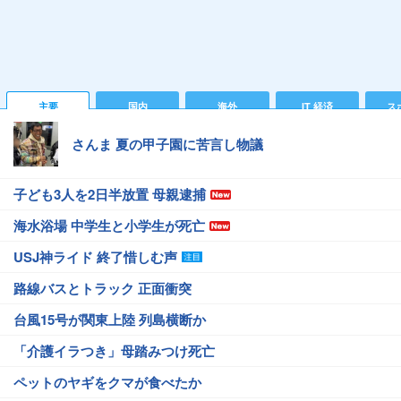
主要
国内
海外
IT 経済
ス
さんま 夏の甲子園に苦言し物議
子ども3人を2日半放置 母親逮捕
海水浴場 中学生と小学生が死亡
USJ神ライド 終了惜しむ声
路線バスとトラック 正面衝突
台風15号が関東上陸 列島横断か
「介護イラつき」母踏みつけ死亡
ペットのヤギをクマが食べたか