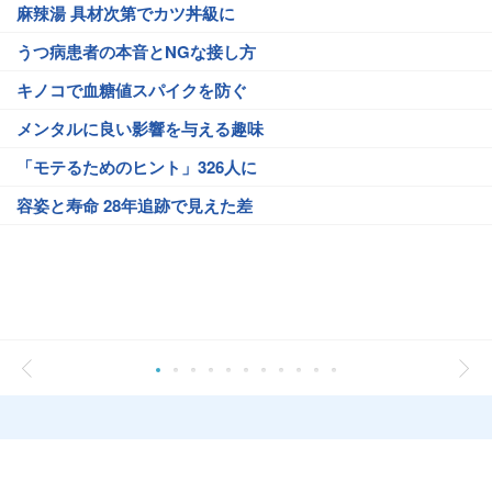
麻辣湯 具材次第でカツ丼級に
うつ病患者の本音とNGな接し方
キノコで血糖値スパイクを防ぐ
メンタルに良い影響を与える趣味
「モテるためのヒント」326人に
容姿と寿命 28年追跡で見えた差