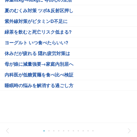
夏のむくみ対策 ツボ&反射区押し
紫外線対策がビタミンD不足に
緑茶を飲むと死亡リスク低まる?
ヨーグルト いつ食べたらいい?
休みだが疲れる 隠れ疲労対策は
母が娘に減量強要→家庭内別居へ
内科医が低糖質麺を食べ比べ検証
睡眠時の悩みを解消する過ごし方