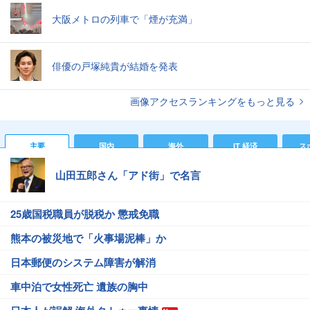
大阪メトロの列車で「煙が充満」
俳優の戸塚純貴が結婚を発表
画像アクセスランキングをもっと見る
主要
国内
海外
IT 経済
ス
山田五郎さん「アド街」で名言
25歳国税職員が脱税か 懲戒免職
熊本の被災地で「火事場泥棒」か
日本郵便のシステム障害が解消
車中泊で女性死亡 遺族の胸中