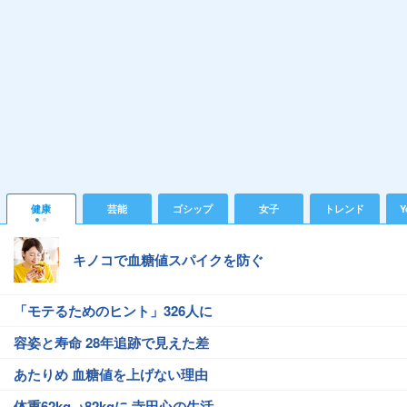
健康
芸能
ゴシップ
女子
トレンド
Y
キノコで血糖値スパイクを防ぐ
「モテるためのヒント」326人に
容姿と寿命 28年追跡で見えた差
あたりめ 血糖値を上げない理由
体重62kg→82kgに 寺田心の生活