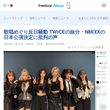
一覧
>
>
>
「あまりにも行いが不適切」
ニューストップ
海外ニュース
韓国ニュース
歌唱めぐり反日騒動 TWICEの妹分・NMIXXの
日本公演決定に批判の声
2024年11月21日 11時0分
写真：週刊女性PRIME
by ライブドアニュース編集部