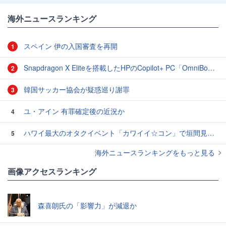
海外ニュースランキング
スペイン 伊の入国審査を再開
1
Snapdragon X Eliteを搭載したHPのCopilot+ PC「OmniBook X 14 AI PC」で各種ベンチマークを実行してみた
2
韓国サッカー協会が疑惑巡り謝罪
3
ユ・アイン 有罪確定後の近況か
4
ハワイ最大のオタクイベント「カワイイ☆コン」で垣間見えた日本とは全く違う海外のファン活動とは？
5
海外ニュースランキングをもっと見る
画像アクセスランキング
森喜朗氏の「影響力」が減退か