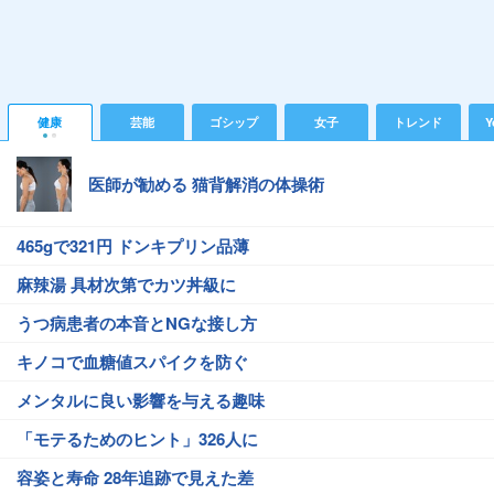
健康
芸能
ゴシップ
女子
トレンド
Y
医師が勧める 猫背解消の体操術
465gで321円 ドンキプリン品薄
麻辣湯 具材次第でカツ丼級に
うつ病患者の本音とNGな接し方
キノコで血糖値スパイクを防ぐ
メンタルに良い影響を与える趣味
「モテるためのヒント」326人に
容姿と寿命 28年追跡で見えた差