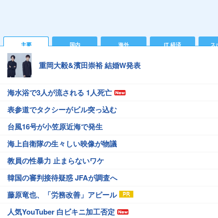
主要
国内
海外
IT 経済
ス
重岡大毅&濱田崇裕 結婚W発表
海水浴で3人が流される 1人死亡
表参道でタクシーがビル突っ込む
台風16号が小笠原近海で発生
海上自衛隊の生々しい映像が物議
教員の性暴力 止まらないワケ
韓国の審判接待疑惑 JFAが調査へ
藤原竜也、「労務改善」アピール
人気YouTuber 白ビキニ加工否定