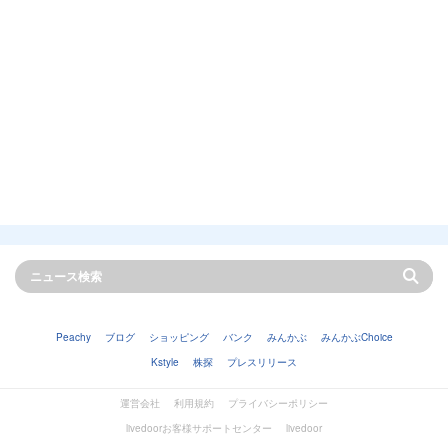
Peachy
ブログ
ショッピング
バンク
みんかぶ
みんかぶChoice
Kstyle
株探
プレスリリース
運営会社
利用規約
プライバシーポリシー
livedoorお客様サポートセンター
livedoor