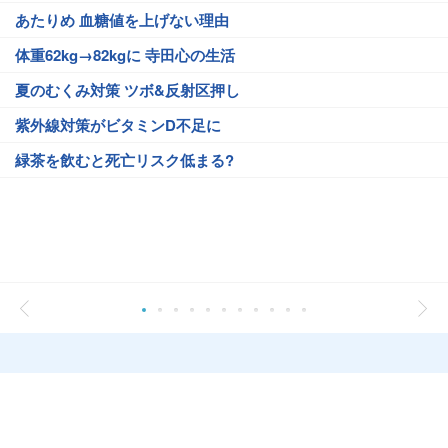
あたりめ 血糖値を上げない理由
体重62kg→82kgに 寺田心の生活
夏のむくみ対策 ツボ&反射区押し
紫外線対策がビタミンD不足に
緑茶を飲むと死亡リスク低まる?