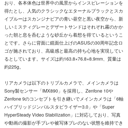
おり、各本体色は世界中の風景からインスピレーションを
得たとし、人気のクラシックなエターナルブラックとスカ
イブルーはスカンジナビアの青い昼空と黒い夜空から、新
しいミスティグレーとデザートサンドはそれぞれ霧のかか
った朝と息を呑むような砂丘から着想を得ているというこ
とです。さらに背面に鏡面仕上げのASUSの30周年記念ロ
ゴが施されており、高級感と最高の持ち心地を実現してい
るとしています。サイズは約163.8×76.8×8.9mm、質量は
約225g。
リアカメラは以下のトリプルカメラで、メインカメラは
Sony製センサー「IMX890」を採用し、Zenfone 10や
Zenfone 9のコンセプトを引き継いでメインカメラは「6軸
ハイブリッドジンバルスタビライザー3.0」や「Super
HyperSteady Video Stabilization」に対応しており、写真
や動画の撮影が手ブレや被写体ブレのない状態を維持でき