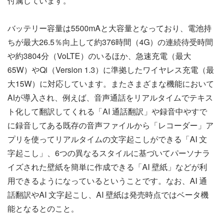
付属しています。
バッテリー容量は5500mAと大容量となっており、電池持
ちが最大26.5％向上して約376時間（4G）の連続待受時間
や約3804分（VoLTE）のいるほか、急速充電（最大
65W）やQi（Version 1.3）に準拠したワイヤレス充電（最
大15W）に対応しています。またさまざまな機能において
AIが導入され、例えば、音声通話をリアルタイムでテキス
ト化して翻訳してくれる「AI 通話翻訳」や録音中やすで
に録音してある既存の音声ファイルから「レコーダー」ア
プリを使ってリアルタイムの文字起こしができる「AI 文
字起こし」、6つの異なるスタイルに基づいてパーソナラ
イズされた壁紙を簡単に作成できる「AI 壁紙」などが利
用できるようになっているということです。なお、AI 通
話翻訳やAI 文字起こし、AI 壁紙は発売時点ではベータ機
能となるとのこと。