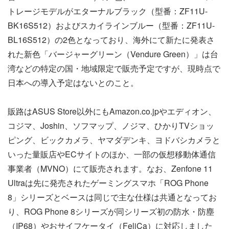
トレージモデルがエターナルブラック（型番：ZF11U-
BK16S512）およびスカイラインブルー（型番：ZF11U-
BL16S512）の2色となっており、海外にて新たに発表さ
れた新色「バージャーグリーン（Vendure Green）」は台
湾などの特定の国・地域限定で販売予定ですが、現時点で
日本への導入予定はないとのこと。
販路はASUS Store以外にもAmazon.co.jpやエディオン、
コジマ、Joshin、ソフマップ、ノジマ、ひかりTVショッ
ピング、ビックカメラ、ヤマダデンキ、ヨドバシカメラと
いった量販店やECサイトのほか、一部の仮想移動体通信
事業者（MVNO）にて販売されます。なお、Zenfone 11
Ultraは先に発売されたゲーミングスマホ「ROG Phone
8」シリーズとベースは同じで主な仕様は共通となってお
り、ROG Phone 8シリーズが同シリーズ初の防水・防塵
（IP68）やおサイフケータイ（FeliCa）に対応しました