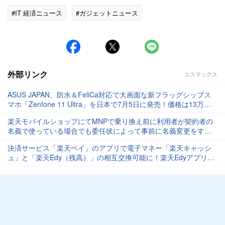
#IT 経済ニュース
#ガジェットニュース
外部リンク
エスマックス
ASUS JAPAN、防水＆FeliCa対応で大画面な新フラッグシップス
マホ「Zenfone 11 Ultra」を日本で7月5日に発売！価格は13万
9800円から
楽天モバイルショップにてMNPで乗り換え前に利⽤者が契約者の
名義で使っている場合でも委任状によって事前に名義変更をする
必要なく契約可能に
決済サービス「楽天ペイ」のアプリで電子マネー「楽天キャッシ
ュ」と「楽天Edy（残高）」の相互交換可能に！楽天Edyアプリを
楽天ペイアプリに統合へ