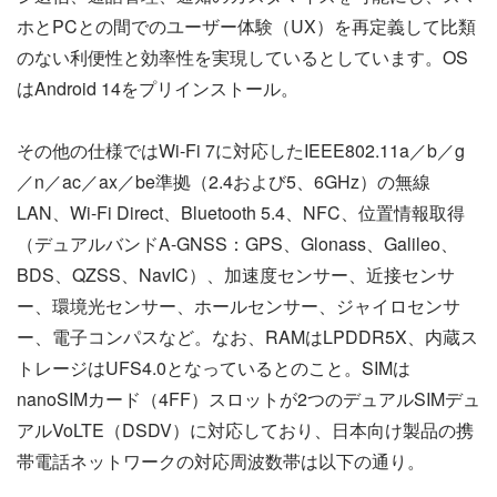
ホとPCとの間でのユーザー体験（UX）を再定義して比類
のない利便性と効率性を実現しているとしています。OS
はAndroid 14をプリインストール。
その他の仕様ではWi-Fi 7に対応したIEEE802.11a／b／g
／n／ac／ax／be準拠（2.4および5、6GHz）の無線
LAN、Wi-Fi Direct、Bluetooth 5.4、NFC、位置情報取得
（デュアルバンドA-GNSS：GPS、Glonass、Galileo、
BDS、QZSS、NavIC）、加速度センサー、近接センサ
ー、環境光センサー、ホールセンサー、ジャイロセンサ
ー、電子コンパスなど。なお、RAMはLPDDR5X、内蔵ス
トレージはUFS4.0となっているとのこと。SIMは
nanoSIMカード（4FF）スロットが2つのデュアルSIMデュ
アルVoLTE（DSDV）に対応しており、日本向け製品の携
帯電話ネットワークの対応周波数帯は以下の通り。