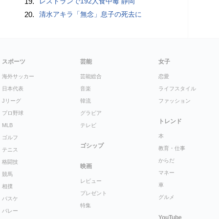
19.
レストランで192人食中毒 静岡
20.
清水アキラ「無念」息子の死去に
スポーツ
芸能
女子
海外サッカー
芸能総合
恋愛
日本代表
音楽
ライフスタイル
Jリーグ
韓流
ファッション
プロ野球
グラビア
トレンド
MLB
テレビ
本
ゴルフ
ゴシップ
教育・仕事
テニス
からだ
格闘技
映画
マネー
競馬
レビュー
車
相撲
プレゼント
グルメ
バスケ
特集
バレー
YouTube