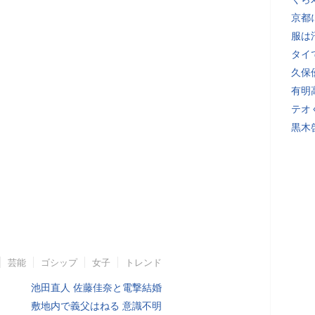
京都
服は
タイ
久保
有明
テオ
黒木
芸能
ゴシップ
女子
トレンド
池田直人 佐藤佳奈と電撃結婚
敷地内で義父はねる 意識不明