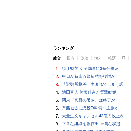
ランキング
総合
国内
政治
海外
経済
IT
1.
須江監督 女子部員に3条件提示
2.
中日が新庄監督招聘を検討か
3.
「避難所格差」生まれてしまう訳
4.
池田直人 佐藤佳奈と電撃結婚
5.
関東「真夏の暑さ」は終了か
6.
斉藤被告に懲役7年 無罪主張か
7.
大量注文キャンセル43億円以上か
8.
正常な組織を誤摘出 重篤な状態