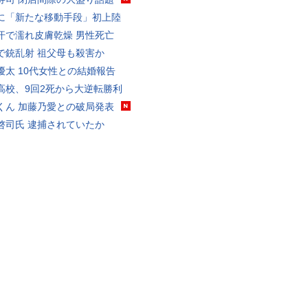
に「新たな移動手段」初上陸
汗で濡れ皮膚乾燥 男性死亡
で銃乱射 祖父母も殺害か
優太 10代女性との結婚報告
高校、9回2死から大逆転勝利
くん 加藤乃愛との破局発表
啓司氏 逮捕されていたか