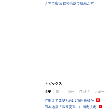
ナマコ密漁 価格高騰で後絶たず
トピックス
主要
国内
海外
IT 経済
スポーツ
詐取金で競艇? 約1.3億円脱税か
熊本地震「激甚災害」に指定決定