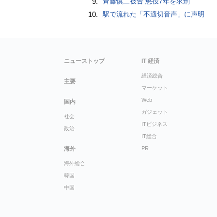
9.
斉藤慎二被告 懲役7年を求刑
10.
駅で流れた「不適切音声」に声明
ニューストップ
IT 経済
経済総合
主要
マーケット
Web
国内
ガジェット
社会
ITビジネス
政治
IT総合
海外
PR
海外総合
韓国
中国