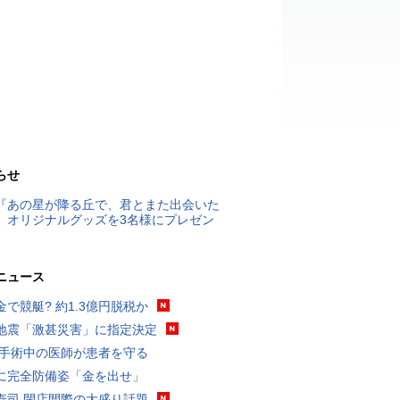
らせ
『あの星が降る丘で、君とまた出会いた
』オリジナルグッズを3名様にプレゼン
ニュース
金で競艇? 約1.3億円脱税か
地震「激甚災害」に指定決定
 手術中の医師が患者を守る
に完全防備姿「金を出せ」
寿司 閉店間際の大盛り話題