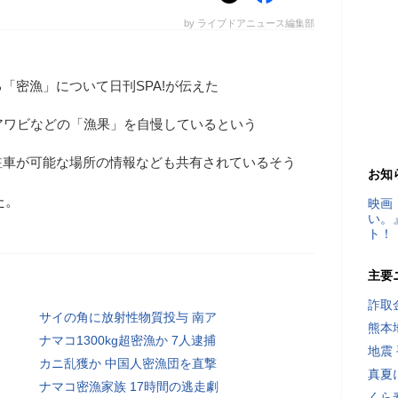
by ライブドアニュース編集部
「密漁」について日刊SPA!が伝えた
アワビなどの「漁果」を自慢しているという
駐車が可能な場所の情報なども共有されているそう
お知
た。
映画
い。
ト！
主要
詐取
サイの角に放射性物質投与 南ア
熊本
ナマコ1300kg超密漁か 7人逮捕
地震
カニ乱獲か 中国人密漁団を直撃
真夏
ナマコ密漁家族 17時間の逃走劇
くら