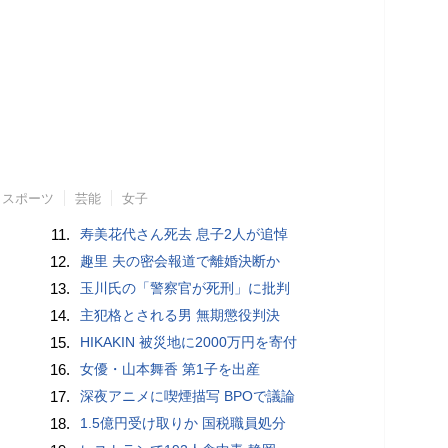
スポーツ
芸能
女子
11.
寿美花代さん死去 息子2人が追悼
12.
趣里 夫の密会報道で離婚決断か
13.
玉川氏の「警察官が死刑」に批判
14.
主犯格とされる男 無期懲役判決
15.
HIKAKIN 被災地に2000万円を寄付
16.
女優・山本舞香 第1子を出産
17.
深夜アニメに喫煙描写 BPOで議論
18.
1.5億円受け取りか 国税職員処分