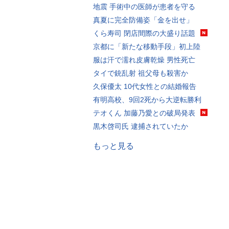
地震 手術中の医師が患者を守る
真夏に完全防備姿「金を出せ」
くら寿司 閉店間際の大盛り話題
京都に「新たな移動手段」初上陸
服は汗で濡れ皮膚乾燥 男性死亡
タイで銃乱射 祖父母も殺害か
久保優太 10代女性との結婚報告
有明高校、9回2死から大逆転勝利
テオくん 加藤乃愛との破局発表
黒木啓司氏 逮捕されていたか
もっと見る