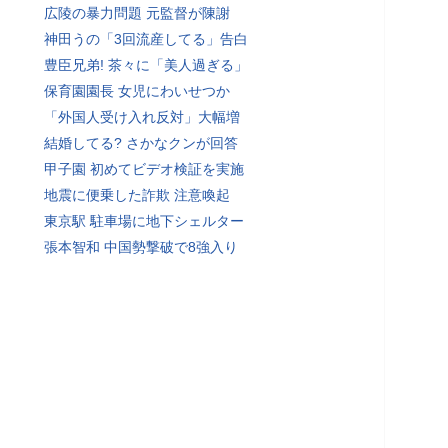
広陵の暴力問題 元監督が陳謝
神田うの「3回流産してる」告白
豊臣兄弟! 茶々に「美人過ぎる」
保育園園長 女児にわいせつか
「外国人受け入れ反対」大幅増
結婚してる? さかなクンが回答
甲子園 初めてビデオ検証を実施
地震に便乗した詐欺 注意喚起
東京駅 駐車場に地下シェルター
張本智和 中国勢撃破で8強入り