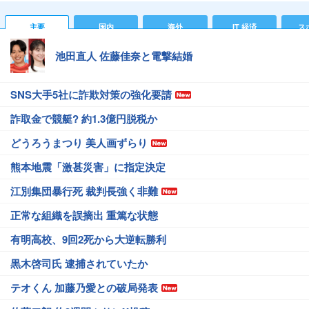
主要
国内
海外
IT 経済
ス
池田直人 佐藤佳奈と電撃結婚
SNS大手5社に詐欺対策の強化要請
詐取金で競艇? 約1.3億円脱税か
どうろうまつり 美人画ずらり
熊本地震「激甚災害」に指定決定
江別集団暴行死 裁判長強く非難
正常な組織を誤摘出 重篤な状態
有明高校、9回2死から大逆転勝利
黒木啓司氏 逮捕されていたか
テオくん 加藤乃愛との破局発表