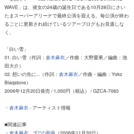
WAVE」は、彼女の24歳の誕生日である10月28日にさい
たまスーパーアリーナで最終公演を迎える。毎公演が終わ
るごとに更新され続けているツアーブログもお見逃しな
く。
「白い雪」
01. 白い雪（作詞：
倉木麻衣
／作曲：大野愛果／編曲：池
田大介）
02. 想いの先に...（作詞：
倉木麻衣
／作曲・編曲：Yoko
Blaqstone）
2006年12月20日発売 / 1,050円（税込） / GZCA-7083
・
倉木麻衣
- アーティスト情報
■関連記事
・
倉木麻衣、“幻”の新曲
（2006年11月30日）