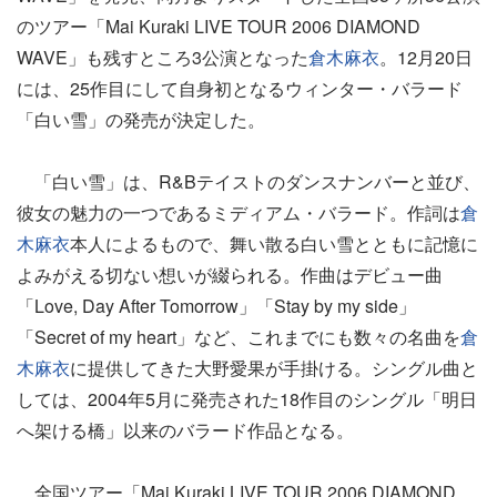
のツアー「Mai Kuraki LIVE TOUR 2006 DIAMOND
WAVE」も残すところ3公演となった
倉木麻衣
。12月20日
には、25作目にして自身初となるウィンター・バラード
「白い雪」の発売が決定した。
「白い雪」は、R&Bテイストのダンスナンバーと並び、
彼女の魅力の一つであるミディアム・バラード。作詞は
倉
木麻衣
本人によるもので、舞い散る白い雪とともに記憶に
よみがえる切ない想いが綴られる。作曲はデビュー曲
「Love, Day After Tomorrow」「Stay by my side」
「Secret of my heart」など、これまでにも数々の名曲を
倉
木麻衣
に提供してきた大野愛果が手掛ける。シングル曲と
しては、2004年5月に発売された18作目のシングル「明日
へ架ける橋」以来のバラード作品となる。
全国ツアー「Mai Kuraki LIVE TOUR 2006 DIAMOND