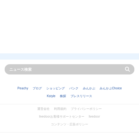
Peachy
ブログ
ショッピング
バンク
みんかぶ
みんかぶChoice
Kstyle
株探
プレスリリース
運営会社
利用規約
プライバシーポリシー
livedoorお客様サポートセンター
livedoor
コンテンツ・広告ポリシー