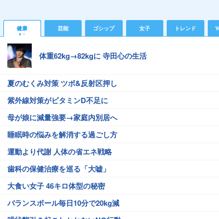
健康
芸能
ゴシップ
女子
トレンド
Y
体重62kg→82kgに 寺田心の生活
夏のむくみ対策 ツボ&反射区押し
紫外線対策がビタミンD不足に
母が娘に減量強要→家庭内別居へ
睡眠時の悩みを解消する過ごし方
運動より代謝 人体の省エネ戦略
歯科の保健治療を巡る「大嘘」
大食い女子 46キロ体型の秘密
バランスボール毎日10分で20kg減