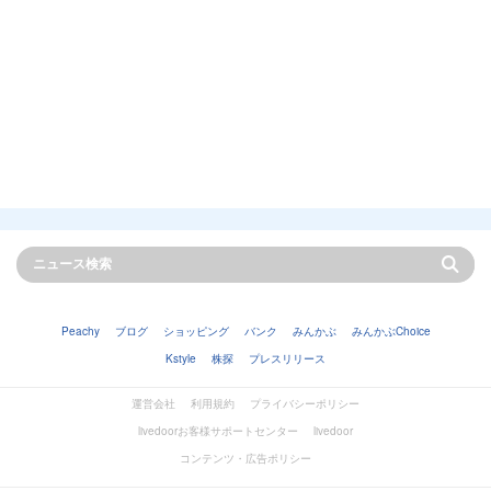
Peachy
ブログ
ショッピング
バンク
みんかぶ
みんかぶChoice
Kstyle
株探
プレスリリース
運営会社
利用規約
プライバシーポリシー
livedoorお客様サポートセンター
livedoor
コンテンツ・広告ポリシー