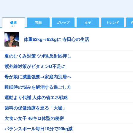
健康
芸能
ゴシップ
女子
トレンド
Y
体重62kg→82kgに 寺田心の生活
夏のむくみ対策 ツボ&反射区押し
紫外線対策がビタミンD不足に
母が娘に減量強要→家庭内別居へ
睡眠時の悩みを解消する過ごし方
運動より代謝 人体の省エネ戦略
歯科の保健治療を巡る「大嘘」
大食い女子 46キロ体型の秘密
バランスボール毎日10分で20kg減