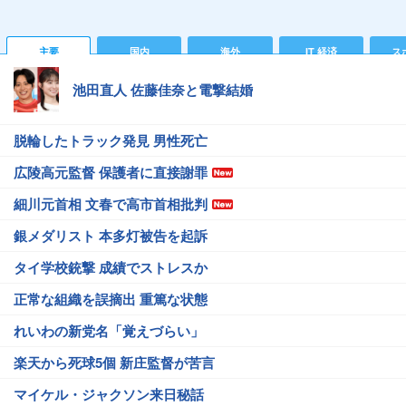
主要
国内
海外
IT 経済
ス
池田直人 佐藤佳奈と電撃結婚
脱輪したトラック発見 男性死亡
広陵高元監督 保護者に直接謝罪
細川元首相 文春で高市首相批判
銀メダリスト 本多灯被告を起訴
タイ学校銃撃 成績でストレスか
正常な組織を誤摘出 重篤な状態
れいわの新党名「覚えづらい」
楽天から死球5個 新庄監督が苦言
マイケル・ジャクソン来日秘話