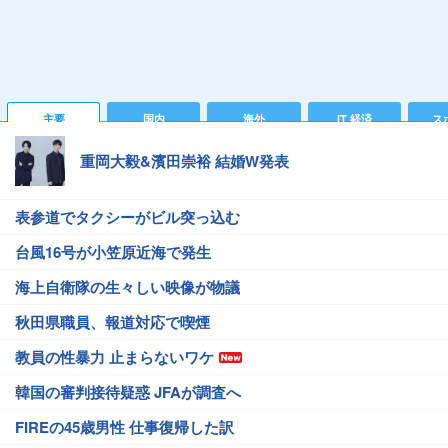
主要
国内
海外
IT 経済
ス
重岡大毅&濱田崇裕 結婚W発表
表参道でタクシーがビル突っ込む
台風16号が小笠原近海で発生
海上自衛隊の生々しい映像が物議
秋田県職員、報道対応で喫煙
教員の性暴力 止まらないワケ
韓国の審判接待疑惑 JFAが調査へ
FIREの45歳男性 仕事復帰した訳