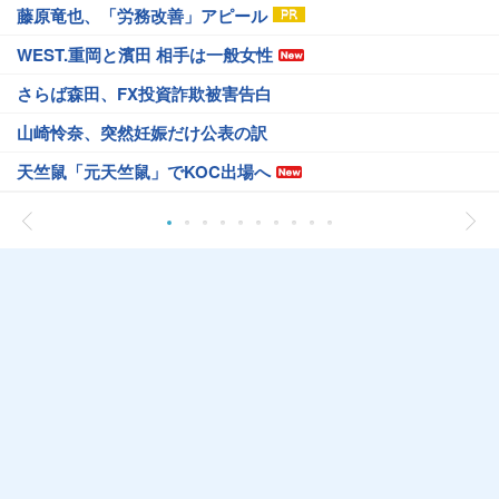
藤原竜也、「労務改善」アピール
WEST.重岡と濱田 相手は一般女性
さらば森田、FX投資詐欺被害告白
山崎怜奈、突然妊娠だけ公表の訳
天竺鼠「元天竺鼠」でKOC出場へ