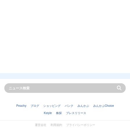
Peachy
ブログ
ショッピング
バンク
みんかぶ
みんかぶChoice
Kstyle
株探
プレスリリース
運営会社
利用規約
プライバシーポリシー