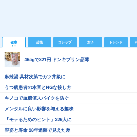
健康
芸能
ゴシップ
女子
トレンド
Y
465gで321円 ドンキプリン品薄
麻辣湯 具材次第でカツ丼級に
うつ病患者の本音とNGな接し方
キノコで血糖値スパイクを防ぐ
メンタルに良い影響を与える趣味
「モテるためのヒント」326人に
容姿と寿命 28年追跡で見えた差