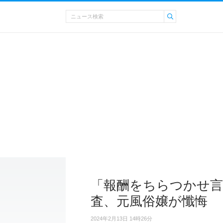
「報酬をちらつかせ言
査、元風俗嬢が懺悔
2024年2月13日 14時26分