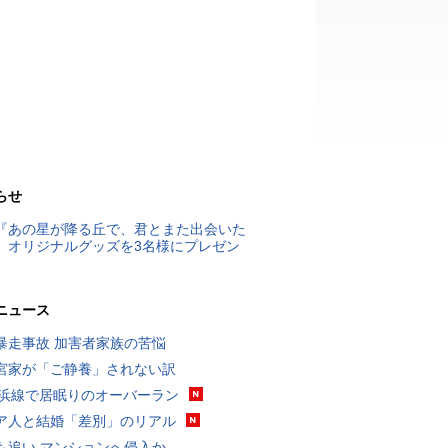
らせ
『あの星が降る丘で、君とまた出会いた
』オリジナルグッズを3名様にプレゼン
ニュース
暴走事故 加害者家族の苦悩
宮家が「ご静養」されない訳
横浜線で居眠りのオーバーラン
ア人と結婚「差別」のリアル
も追い マンションへ侵入か