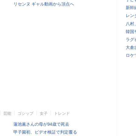
リセンヌ ギャル動画から頂点へ
新幹
レン
八村
韓国
ラグ
大倉
ロケ
芸能
ゴシップ
女子
トレンド
蓮池薫さんの母が94歳で死去
甲子園初、ビデオ検証で判定覆る