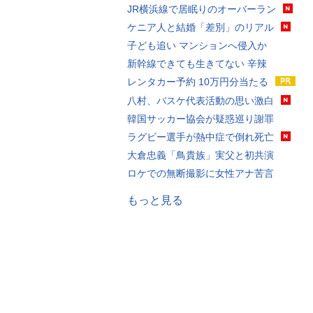
JR横浜線で居眠りのオーバーラン
ケニア人と結婚「差別」のリアル
子ども追い マンションへ侵入か
新幹線できても生きてない 辛辣
レンタカー予約 10万円分当たる
八村、バスケ代表活動の思い激白
韓国サッカー協会が疑惑巡り謝罪
ラグビー選手が熱中症で倒れ死亡
大倉忠義「鳥貴族」実父と初共演
ロケでの無断撮影に女性アナ苦言
もっと見る