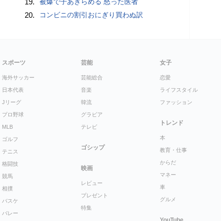
19.
被爆で子あきらめる 怒った医者
20.
コンビニの割引おにぎり買わぬ訳
スポーツ
芸能
女子
海外サッカー
芸能総合
恋愛
日本代表
音楽
ライフスタイル
Jリーグ
韓流
ファッション
プロ野球
グラビア
トレンド
MLB
テレビ
本
ゴルフ
ゴシップ
教育・仕事
テニス
からだ
格闘技
映画
マネー
競馬
レビュー
車
相撲
プレゼント
グルメ
バスケ
特集
バレー
YouTube