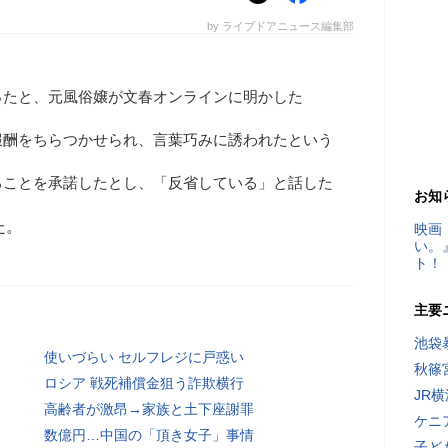
by ライブドアニュース編集部
ったと、元風俗嬢が文春オンラインに明かした
報酬をちらつかせられ、言葉巧みに誘われたという
ることを承諾したとし、「反省している」と話した
お知
た。
映画
い。
ト！
主要
池袋
使いづらい セルフレジに戸惑い
秋篠
ロシア 戦死補償金狙う詐欺横行
JR
高齢者が激昂→家族と土下座謝罪
ケニ
数億円…中国の「頂き女子」事情
子ど