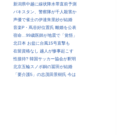
新潟県中越に線状降水帯直前予測
パキスタン、警察隊が千人殺害か
声優で雀士の伊達朱里紗が結婚
音楽P・蔦谷好位置氏 離婚を公表
宿命…99歳医師が地震で「覚悟」
北日本 お盆に台風15号直撃も
在留資格なし 越人が惨事起こす
性接待? 韓国サッカー協会が釈明
北京五輪スノボ銅の冨田が結婚
「要介護5」の志茂田景樹氏 今は