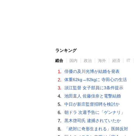
ランキング
総合
国内
政治
海外
経済
IT
1.
俳優の及川光博が結婚を発表
2.
体重62kg→82kgに 寺田心の生活
3.
須江監督 女子部員に3条件提示
4.
池田直人 佐藤佳奈と電撃結婚
5.
中日が新庄監督招聘を検討か
6.
朝ドラ 次週予告に「ゲンナリ」
7.
黒木啓司氏 逮捕されていたか
8.
「絶対に奇形生まれる」医師反対