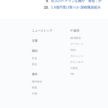
9.
巨人のベテラン左腕が「密会」か
10.
1.5億円受け取りか 国税職員処分
ニューストップ
IT 経済
経済総合
主要
マーケット
Web
国内
ガジェット
社会
ITビジネス
政治
IT総合
海外
PR
海外総合
韓国
中国