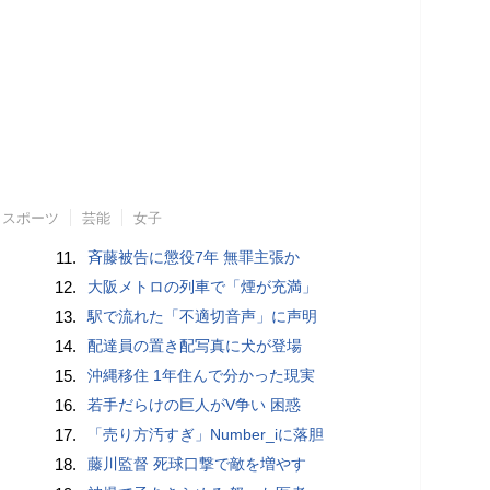
スポーツ
芸能
女子
11.
斉藤被告に懲役7年 無罪主張か
12.
大阪メトロの列車で「煙が充満」
13.
駅で流れた「不適切音声」に声明
14.
配達員の置き配写真に犬が登場
15.
沖縄移住 1年住んで分かった現実
16.
若手だらけの巨人がV争い 困惑
17.
「売り方汚すぎ」Number_iに落胆
18.
藤川監督 死球口撃で敵を増やす