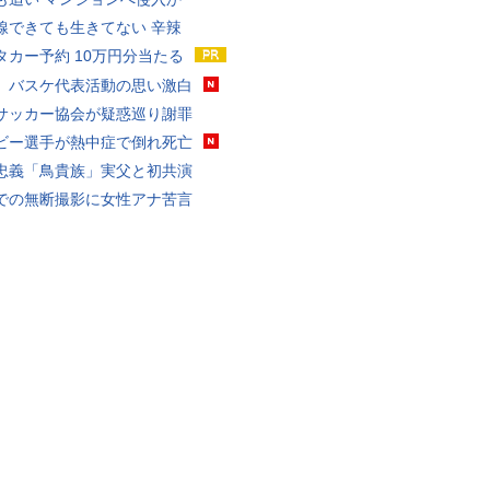
線できても生きてない 辛辣
タカー予約 10万円分当たる
、バスケ代表活動の思い激白
サッカー協会が疑惑巡り謝罪
ビー選手が熱中症で倒れ死亡
忠義「鳥貴族」実父と初共演
での無断撮影に女性アナ苦言