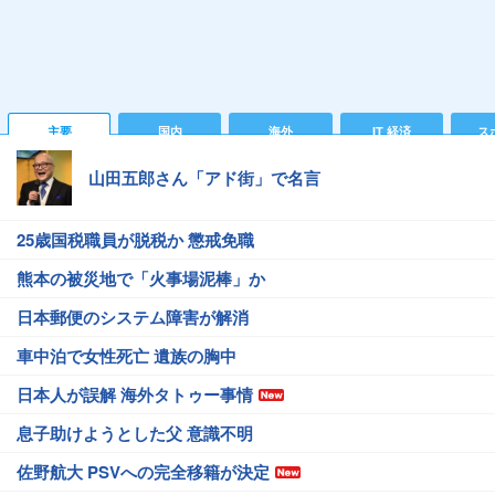
主要
国内
海外
IT 経済
ス
山田五郎さん「アド街」で名言
25歳国税職員が脱税か 懲戒免職
熊本の被災地で「火事場泥棒」か
日本郵便のシステム障害が解消
車中泊で女性死亡 遺族の胸中
日本人が誤解 海外タトゥー事情
息子助けようとした父 意識不明
佐野航大 PSVへの完全移籍が決定