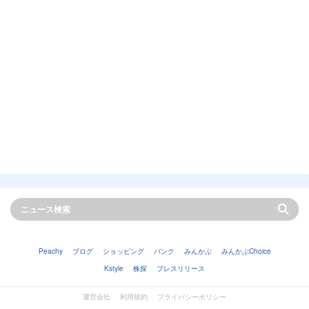
Peachy
ブログ
ショッピング
バンク
みんかぶ
みんかぶChoice
Kstyle
株探
プレスリリース
運営会社
利用規約
プライバシーポリシー