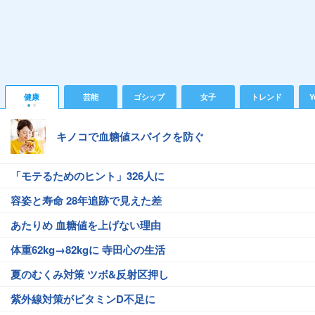
健康
芸能
ゴシップ
女子
トレンド
Y
キノコで血糖値スパイクを防ぐ
「モテるためのヒント」326人に
容姿と寿命 28年追跡で見えた差
あたりめ 血糖値を上げない理由
体重62kg→82kgに 寺田心の生活
夏のむくみ対策 ツボ&反射区押し
紫外線対策がビタミンD不足に