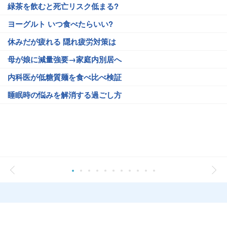
緑茶を飲むと死亡リスク低まる?
ヨーグルト いつ食べたらいい?
休みだが疲れる 隠れ疲労対策は
母が娘に減量強要→家庭内別居へ
内科医が低糖質麺を食べ比べ検証
睡眠時の悩みを解消する過ごし方