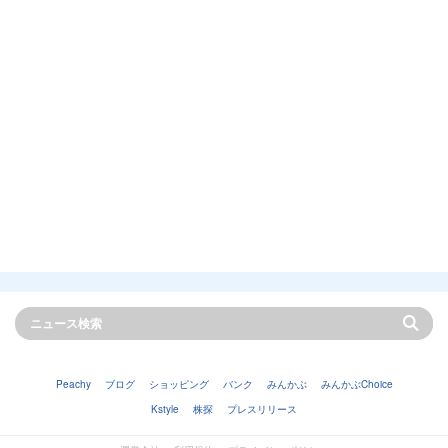
Peachy
ブログ
ショッピング
バンク
みんかぶ
みんかぶChoice
Kstyle
株探
プレスリリース