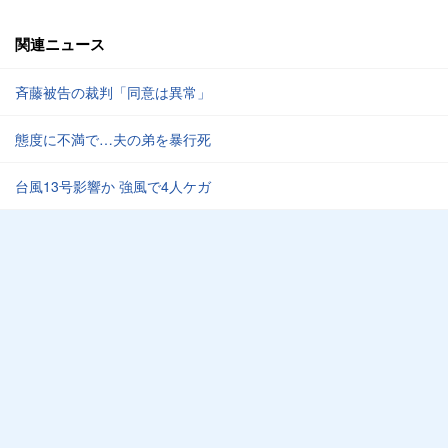
関連ニュース
斉藤被告の裁判「同意は異常」
態度に不満で…夫の弟を暴行死
台風13号影響か 強風で4人ケガ