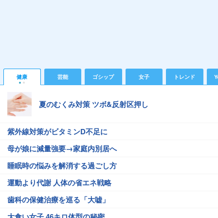
健康
芸能
ゴシップ
女子
トレンド
Y
夏のむくみ対策 ツボ&反射区押し
紫外線対策がビタミンD不足に
母が娘に減量強要→家庭内別居へ
睡眠時の悩みを解消する過ごし方
運動より代謝 人体の省エネ戦略
歯科の保健治療を巡る「大嘘」
大食い女子 46キロ体型の秘密