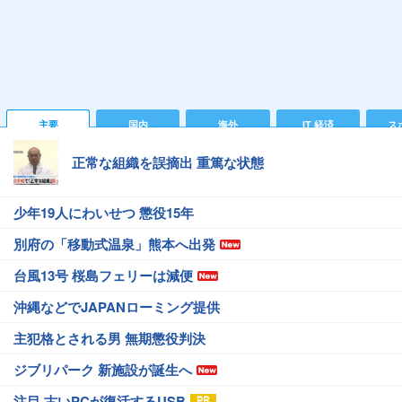
主要
国内
海外
IT 経済
ス
正常な組織を誤摘出 重篤な状態
少年19人にわいせつ 懲役15年
別府の「移動式温泉」熊本へ出発
台風13号 桜島フェリーは減便
沖縄などでJAPANローミング提供
主犯格とされる男 無期懲役判決
ジブリパーク 新施設が誕生へ
注目 古いPCが復活するUSB