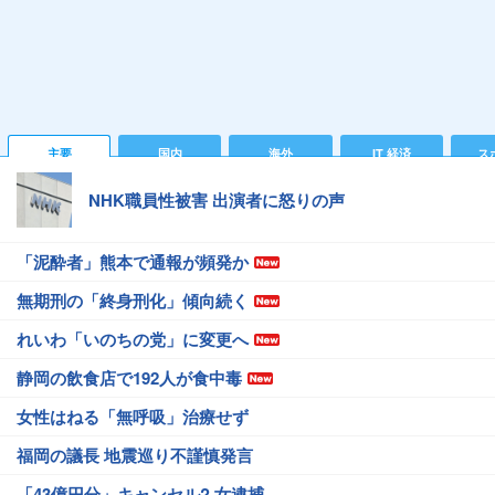
主要
国内
海外
IT 経済
ス
NHK職員性被害 出演者に怒りの声
「泥酔者」熊本で通報が頻発か
無期刑の「終身刑化」傾向続く
れいわ「いのちの党」に変更へ
静岡の飲食店で192人が食中毒
女性はねる「無呼吸」治療せず
福岡の議長 地震巡り不謹慎発言
「43億円分」キャンセル? 女逮捕