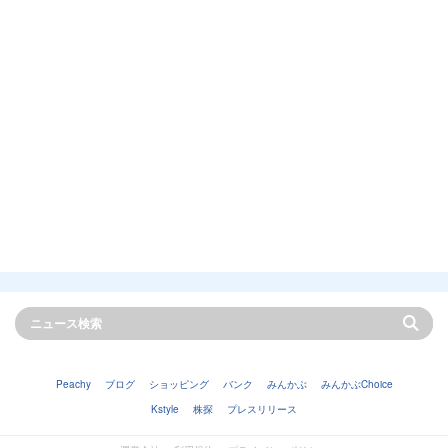
Peachy
ブログ
ショッピング
バンク
みんかぶ
みんかぶChoice
Kstyle
株探
プレスリリース