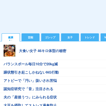
健康
芸能
ゴシップ
女子
トレンド
Y
大食い女子 46キロ体型の秘密
バランスボール毎日10分で20kg減
躁状態引き起こしかねないNG行動
アトピーで「汚い」扱いされ苦悩
認知症研究で「音」注目される
夫の「産後うつ」にみられる症状
大豆を摂取してストレス過食防止