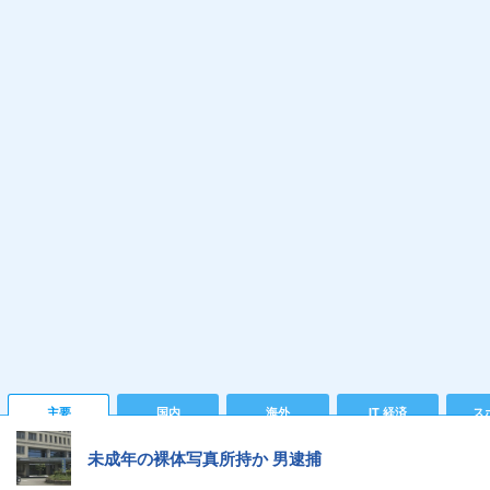
主要
国内
海外
IT 経済
ス
未成年の裸体写真所持か 男逮捕