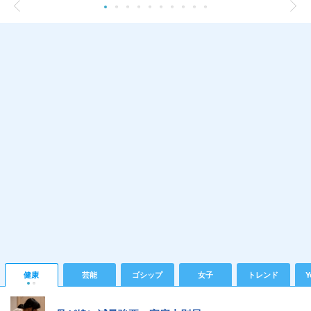
健康
芸能
ゴシップ
女子
トレンド
Y