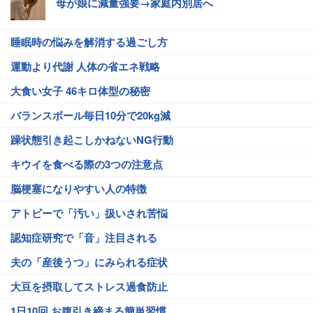
母が娘に減量強要→家庭内別居へ
睡眠時の悩みを解消する過ごし方
運動より代謝 人体の省エネ戦略
大食い女子 46キロ体型の秘密
バランスボール毎日10分で20kg減
躁状態引き起こしかねないNG行動
キウイを食べる際の3つの注意点
脳梗塞になりやすい人の特徴
アトピーで「汚い」扱いされ苦悩
認知症研究で「音」注目される
夫の「産後うつ」にみられる症状
大豆を摂取してストレス過食防止
1日10回 お腹引き締まる簡単習慣