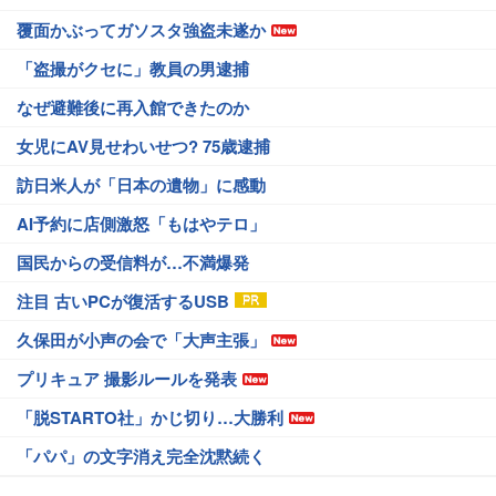
覆面かぶってガソスタ強盗未遂か
「盗撮がクセに」教員の男逮捕
なぜ避難後に再入館できたのか
女児にAV見せわいせつ? 75歳逮捕
訪日米人が「日本の遺物」に感動
AI予約に店側激怒「もはやテロ」
国民からの受信料が…不満爆発
注目 古いPCが復活するUSB
久保田が小声の会で「大声主張」
プリキュア 撮影ルールを発表
「脱STARTO社」かじ切り…大勝利
「パパ」の文字消え完全沈黙続く